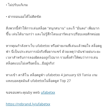
• ไม่ปรับแก้เกม
• ฝากถอนออโต้ไม่ติดขัด
สิ่งพวกนี้ทำให้การเล่นสล็อต “สนุกสนาน” และก็ “มั่นคง” เพิ่มมาก
ขึ้น เล่นได้นานกว่า และไม่รู้สึกโดนเอารัดเอาเปรียบเลยสักหน่อย
หากคุณกำลังหาเว็บ ufabetxx หรือค่ายเกมที่เล่นแล้วพอใจ สล็อตยู
ฟ่า นี่เป็นประสบการณ์จริงที่อยากแชร์ ด้วยเหตุว่ามันช่วยย่นระยะ
เวลาสำหรับการลองผิดลองถูกไปมาก รวมทั้งทำให้พบว่าการเล่น
สล็อตแบบไม่เครียดนั้น…มีอยู่จริง!
ทางเข้า คาสิโน สล็อตยูฟ่า ufabetxx 4 January 69 Tania เกม
แทงบอลสุดมันส์ ufabetxxไม่ล็อคยูส Top 27
ขอขอบพระคุณby web
ufabetxx
https://rebrand.ly/ufabetxx