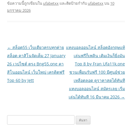
ข้อความนี้ถูกเขียนใน
ufabetxx
และติดป้ายกำกับ
ufabetxx
บน
10
มกราคม 2026
เมนู
←
สล็อต55 เว็บเดียวครบทุกค่าย
แทงบอลออนไลน์ สล็อตอังกฤษแท้
นำทาง
สล็อต คาสิโนจัดเต็ม 27 January
เล่นฟรีก็เพลิน เติมเงินก็ยิ่งมัน
เรื่อง
26 เวปไซต์ ตรง Bng55.one คา
Top 8 by Fran Ufa11k.one
สิโนออนไลน์ เว็บใหญ่ เครดิตฟรี
ชวนเพื่อนรับฟรี 100 มีศูนย์ช่วย
Top 60 by Jett
เหลือตลอด ดูราคาสดได้ทันที
แทงบอลออนไลน์ สมัครเลย เริ่ม
เล่นได้ทันที 16 มีนาคม 2026
→
ค้นหา
สำหรับ: