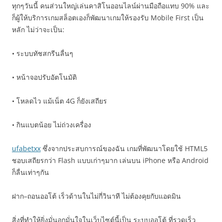
ทุกๆวันนี้ คนส่วนใหญ่เล่นคาสิโนออนไลน์ผ่านมือถือแทบ 90% และ
ก็ผู้ให้บริการเกมสล็อตเองก็พัฒนาเกมให้รองรับ Mobile First เป็น
หลัก ไม่ว่าจะเป็น:
• ระบบทัชสกรีนลื่นๆ
• หน้าจอปรับอัตโนมัติ
• โหลดไว แม้เน็ต 4G ก็ยังเสถียร
• กินแบตน้อย ไม่ถ่วงเครื่อง
ufabetxx
ซึ่งจากประสบการณ์ของฉัน เกมที่พัฒนาโดยใช้ HTML5
ชอบเสถียรกว่า Flash แบบเก่าๆมาก เล่นบน iPhone หรือ Android
ก็ลื่นเท่าๆกัน
ฝาก–ถอนออโต้ เร็วด้านในไม่กี่วินาที ไม่ต้องคุยกับแอดมิน
สิ่งที่ทำให้ยิ่งมั่นอกมั่นใจในเว็บไซต์นี้เป็น ระบบออโต้ ที่รวดเร็ว