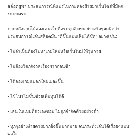
สล็อตยูฟ่า ประสบการณ์ที่แปรไปภายหลังย้ายมาเว็บไซต์ที่มีทุก
ระบบครบ
ภายหลังจากได้ลองเล่นเว็บที่ครบทุกสิ่งทุกอย่างจริงๆผมคิดว่า
ประสบการณ์เล่นสล็อตมัน “ดีขึ้นแบบเห็นได้ชัด” อย่างเช่น:
• ไม่จำเป็นต้องไปหาเกมใหม่หรือเว็บใหม่ให้วุ่นวาย
• ไม่ต้องวิตกกังวลเรื่องฝากถอนช้า
• ได้ลองเกมแปลกใหม่เยอะขึ้น
• ใช้โปรโมชั่นช่วยเพิ่มทุนได้ดี
• เล่นในแบบที่ตัวเองชอบ ไม่ถูกจำกัดด้วยอย่างต่ำ
• ทุกๆอย่างง่ายดายมากยิ่งขึ้นมากมาย จนกระทั่งเล่นได้เรื่อยๆแบบ
พอใจ