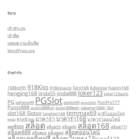
นิยาม
เข้าสู่ระบบ
เข้าฟีด
แสดงความเห็นฟีด
WordPress.org
ป้ายกำกับ
918Kiss
188betth
faro168
happy168
918kissauto
fullslotpg
Joker123
hengjing168
jinda55
jinda888
joker123auto
PGSlot
PG
PunPro777
pgheng99
pgslot99
pgslotfish
Pussy888
pussy888fun
pussy888win
sagame168th
Slot
temmax69
slot168
Slotxo
tangtem168
คาสิโนออนไลน์
บาคาร่า168
บาคาร่า
บาคาร่าออนไลน์
ทางเข้าpg
ดูหนัง
สล็อต
สล็อต168
พุซซี่888
สล็อต55
สล็อต99
สล็อต777
สล็อตออนไลน์
สล็อต888
สล็อตxo
สล็อตpg
สล็อตเครดิตฟรี
สล็อตเว็บตรง
โจ๊กเกอร์123