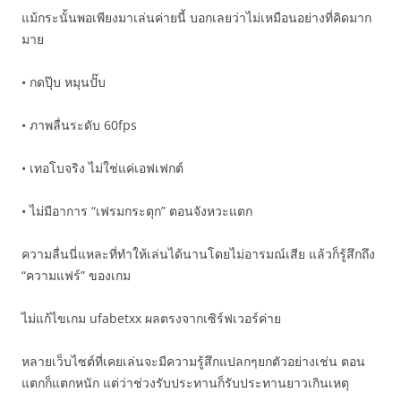
แม้กระนั้นพอเพียงมาเล่นค่ายนี้ บอกเลยว่าไม่เหมือนอย่างที่คิดมาก
มาย
• กดปุ๊บ หมุนปั๊บ
• ภาพลื่นระดับ 60fps
• เทอโบจริง ไม่ใช่แค่เอฟเฟกต์
• ไม่มีอาการ “เฟรมกระตุก” ตอนจังหวะแตก
ความลื่นนี่แหละที่ทำให้เล่นได้นานโดยไม่อารมณ์เสีย แล้วก็รู้สึกถึง
“ความแฟร์” ของเกม
ไม่แก้ไขเกม ufabetxx ผลตรงจากเซิร์ฟเวอร์ค่าย
หลายเว็บไซต์ที่เคยเล่นจะมีความรู้สึกแปลกๆยกตัวอย่างเช่น ตอน
แตกก็แตกหนัก แต่ว่าช่วงรับประทานก็รับประทานยาวเกินเหตุ