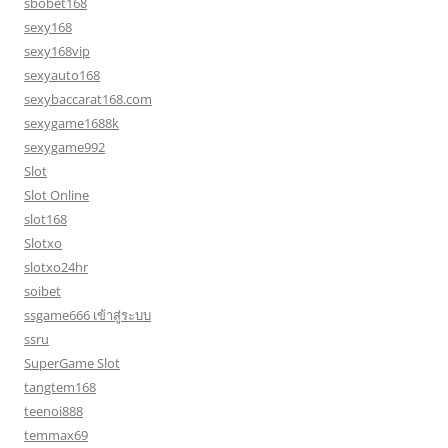
sbobet168
sexy168
sexy168vip
sexyauto168
sexybaccarat168.com
sexygame1688k
sexygame992
Slot
Slot Online
slot168
Slotxo
slotxo24hr
soibet
ssgame666 เข้าสู่ระบบ
ssru
SuperGame Slot
tangtem168
teenoi888
temmax69