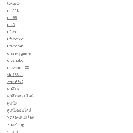
texas24
ufa11k
ufa88
ufa9
ufabet
ufabetxx
ufabomb
ufasexygame
ufasnake
ufawinner88
vip168sa
zeus66v2
คาสิโน
คาสิโนออนไลน์
ดูหนัง
ดูหนังออนไลน์
ทดลองเล่นสล็อต
ทางเข้าpg
บาคาร่า