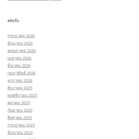
คลังเก็บ
กรกฎาคม 2026
มิถุนายน 2026
พฤษภาคม 2026
เมษายน 2026
มีนาคม 2026
กุมภาพันธ์ 2026
มกราคม 2026
ธันวาคม 2025
พฤศจิกายน 2025
ตุลาคม 2025
กันยายน 2025
สิงหาคม 2025
กรกฎาคม 2025
มิถุนายน 2025