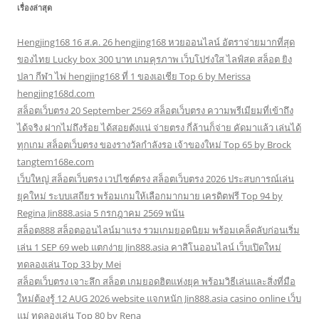
เรื่องล่าสุด
Hengjing168 16 ส.ค. 26 hengjing168 หวยออนไลน์ อัตราจ่ายมากที่สุด
ของไทย Lucky box 300 บาท เกมคุรภาพ เว็บโปร่งใส ไลฟ์สด สล็อต ยิง
ปลา กีฬา ไพ่ hengjing168 ที่ 1 ของเอเชีย Top 6 by Merissa
hengjing168d.com
สล็อตเว็บตรง 20 September 2569 สล็อตเว็บตรง ความพรีเมียมที่เข้าถึง
ได้จริง ฝากไม่ถึงร้อย ได้สอยตังแน่ จ่ายตรง กี่ล้านก็จ่าย คัดมาแล้ว เล่นได้
ทุกเกม สล็อตเว็บตรง ของรางวัลกำลังรอ เจ้าของใหม่ Top 65 by Brock
tangtem168e.com
เว็บใหญ่ สล็อตเว็บตรง เวปไซต์ตรง สล็อตเว็บตรง 2026 ประสบการณ์เล่น
ยุคใหม่ ระบบเสถียร พร้อมเกมให้เลือกมากมาย เครดิตฟรี Top 94 by
Regina Jin888.asia 5 กรกฎาคม 2569 พนัน
สล็อต888 สล็อตออนไลน์มาแรง รวมเกมยอดนิยม พร้อมเคล็ดลับก่อนเริ่ม
เล่น 1 SEP 69 web แตกง่าย Jin888.asia คาสิโนออนไลน์ เว็บเปิดใหม่
ทดลองเล่น Top 33 by Mei
สล็อตเว็บตรง เจาะลึก สล็อต เกมยอดฮิตแห่งยุค พร้อมวิธีเล่นและสิ่งที่มือ
ใหม่ต้องรู้ 12 AUG 2026 website แจกหนัก Jin888.asia casino online เว็บ
แม่ ทดลองเล่น Top 80 by Rena