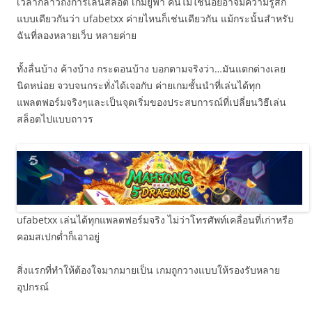
เวลากล่าวถึงการเล่นสล็อต เกมยูฟ่า คนไม่ใช่น้อยอาจมีความรู้สึก
แบบเดียวกันว่า ufabetxx ค่ายไหนก็เช่นเดียวกัน แม้กระนั้นสำหรับ
ฉันที่ลองหลายเว็บ หลายค่าย
ทั้งลื่นบ้าง ค้างบ้าง กระดอนบ้าง บอกตามจริงว่า…มันแตกต่างเลย
นิดหน่อย จวบจนกระทั่งได้เจอกับ ค่ายเกมชั้นนำที่เล่นได้ทุก
แพลตฟอร์มจริงๆและเป็นจุดเริ่มของประสบการณ์ที่เปลี่ยนวิธีเล่น
สล็อตไปแบบถาวร
ufabetxx เล่นได้ทุกแพลตฟอร์มจริง ไม่ว่าโทรศัพท์เคลื่อนที่เก่าหรือ
คอมสเปกต่ำก็เอาอยู่
สิ่งแรกที่ทำให้ต้องใจมากมายเป็น เกมถูกวางแบบให้รองรับหลาย
อุปกรณ์