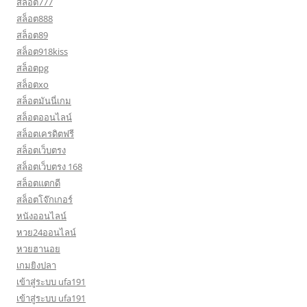
สล็อต777
สล็อต888
สล็อต89
สล็อต918kiss
สล็อตpg
สล็อตxo
สล็อตมันนี่เกม
สล็อตออนไลน์
สล็อตเครดิตฟรี
สล็อตเว็บตรง
สล็อตเว็บตรง 168
สล็อตแตกดี
สล็อตโจ๊กเกอร์
หนังออนไลน์
หวย24ออนไลน์
หวยฮานอย
เกมยิงปลา
เข้าสู่ระบบ ufa191
เข้าสู่ระบบ ufa191