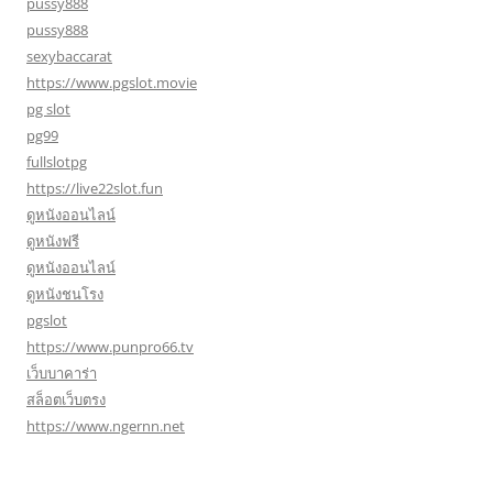
pussy888
pussy888
sexybaccarat
https://www.pgslot.movie
pg slot
pg99
fullslotpg
https://live22slot.fun
ดูหนังออนไลน์
ดูหนังฟรี
ดูหนังออนไลน์
ดูหนังชนโรง
pgslot
https://www.punpro66.tv
เว็บบาคาร่า
สล็อตเว็บตรง
https://www.ngernn.net