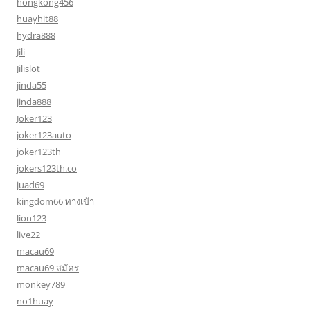
hongkong456
huayhit88
hydra888
Jili
Jilislot
jinda55
jinda888
Joker123
joker123auto
joker123th
jokers123th.co
juad69
kingdom66 ทางเข้า
lion123
live22
macau69
macau69 สมัคร
monkey789
no1huay