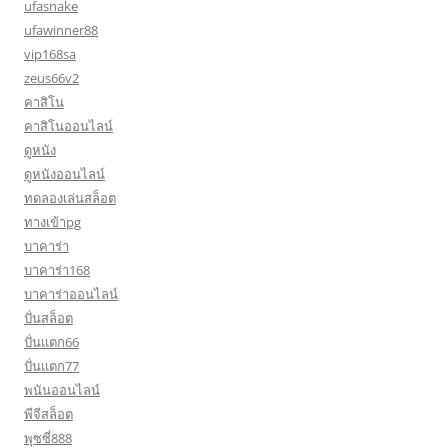
ufasnake
ufawinner88
vip168sa
zeus66v2
คาสิโน
คาสิโนออนไลน์
ดูหนัง
ดูหนังออนไลน์
ทดลองเล่นสล็อต
ทางเข้าpg
บาคาร่า
บาคาร่า168
บาคาร่าออนไลน์
ปั่นสล็อต
ปั่นแตก66
ปั่นแตก77
พนันออนไลน์
พีจีสล็อต
พุซซี่888