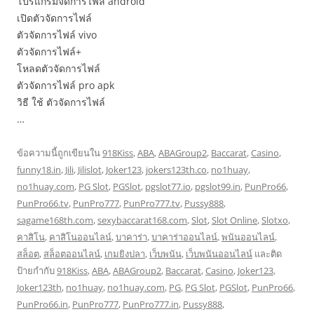
โปรแกรมจัดการไฟล์ android
เปิดตัวจัดการไฟล์
ตัวจัดการไฟล์ vivo
ตัวจัดการไฟล์+
โหลดตัวจัดการไฟล์
ตัวจัดการไฟล์ pro apk
วิธี ใช้ ตัวจัดการไฟล์
…
ข้อความนี้ถูกเขียนใน
918Kiss
,
ABA
,
ABAGroup2
,
Baccarat
,
Casino
,
funny18.in
,
Jili
,
Jilislot
,
Joker123
,
jokers123th.co
,
no1huay
,
no1huay.com
,
PG Slot
,
PGSlot
,
pgslot77.io
,
pgslot99.in
,
PunPro66
,
PunPro66.tv
,
PunPro777
,
PunPro777.tv
,
Pussy888
,
sagame168th.com
,
sexybaccarat168.com
,
Slot
,
Slot Online
,
Slotxo
,
คาสิโน
,
คาสิโนออนไลน์
,
บาคาร่า
,
บาคาร่าออนไลน์
,
พนันออนไลน์
,
สล็อต
,
สล็อตออนไลน์
,
เกมยิงปลา
,
เว็บพนัน
,
เว็บพนันออนไลน์
และติด
ป้ายกำกับ
918Kiss
,
ABA
,
ABAGroup2
,
Baccarat
,
Casino
,
Joker123
,
Joker123th
,
no1huay
,
no1huay.com
,
PG
,
PG Slot
,
PGSlot
,
PunPro66
,
PunPro66.in
,
PunPro777
,
PunPro777.in
,
Pussy888
,