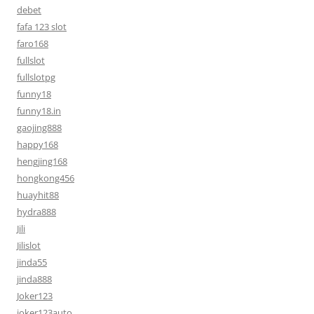
debet
fafa 123 slot
faro168
fullslot
fullslotpg
funny18
funny18.in
gaojing888
happy168
hengjing168
hongkong456
huayhit88
hydra888
Jili
Jilislot
jinda55
jinda888
Joker123
joker123auto