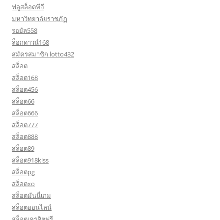
ฟลูสล็อตพีจี
มหาวิทยาลัยราชภัฏ
รอยัล558
ล็อกดาวน์168
สมัครสมาชิก lotto432
สล็อต
สล็อต168
สล็อต456
สล็อต66
สล็อต666
สล็อต777
สล็อต888
สล็อต89
สล็อต918kiss
สล็อตpg
สล็อตxo
สล็อตมันนี่เกม
สล็อตออนไลน์
สล็อตเครดิตฟรี