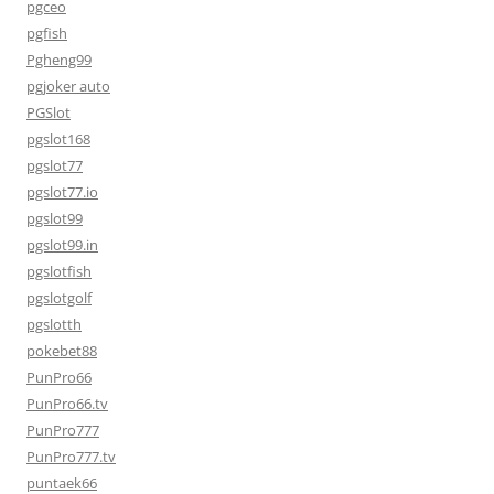
pgceo
pgfish
Pgheng99
pgjoker auto
PGSlot
pgslot168
pgslot77
pgslot77.io
pgslot99
pgslot99.in
pgslotfish
pgslotgolf
pgslotth
pokebet88
PunPro66
PunPro66.tv
PunPro777
PunPro777.tv
puntaek66