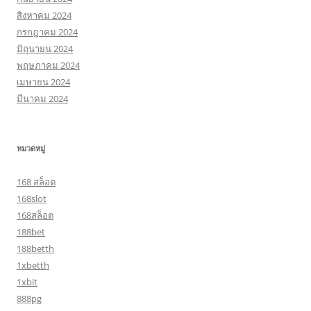
สิงหาคม 2024
กรกฎาคม 2024
มิถุนายน 2024
พฤษภาคม 2024
เมษายน 2024
มีนาคม 2024
หมวดหมู่
168 สล็อต
168slot
168สล็อต
188bet
188betth
1xbetth
1xbit
888pg