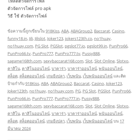
โหลดตัวจัดการไฟล์
ตัวจัดการไฟล์ pro apk
วิธี ใช้ ตัวจัดการไฟล์
ข้อความนี้ถูกเขียนใน
918Kiss
,
ABA
,
ABAGroup2
,
Baccarat
,
Casino
,
funny18.in
,
Jili
,
Jilislot
,
Joker123
,
jokers123th.co
,
no1huay
,
no1huay.com
,
PG Slot
,
PGSlot
,
pgslot77.io
,
pgslot99.in
,
PunPro66
,
PunPro66.tv
,
PunPro777
,
PunPro777.tv
,
Pussy888
,
sagame168th.com
,
sexybaccarat168.com
,
Slot
,
Slot Online
,
Slotxo
,
คาสิโน
,
คาสิโนออนไลน์
,
บาคาร่า
,
บาคาร่าออนไลน์
,
พนันออนไลน์
,
สล็อต
,
สล็อตออนไลน์
,
เกมยิงปลา
,
เว็บพนัน
,
เว็บพนันออนไลน์
และติด
ป้ายกำกับ
918Kiss
,
ABA
,
ABAGroup2
,
Baccarat
,
Casino
,
Joker123
,
Joker123th
,
no1huay
,
no1huay.com
,
PG
,
PG Slot
,
PGSlot
,
PunPro66
,
PunPro66.in
,
PunPro777
,
PunPro777.in
,
Pussy888
,
sagame168th.com
,
sexybaccarat168.com
,
Slot
,
Slot Online
,
Slotxo
,
คาสิโน
,
คาสิโนออนไลน์
,
บาคาร่า
,
บาคาร่าออนไลน์
,
พนันออนไลน์
,
สล็อต
,
สล็อตออนไลน์
,
เกมยิงปลา
,
เว็บพนัน
,
เว็บพนันออนไลน์
บน
17
มีนาคม 2024