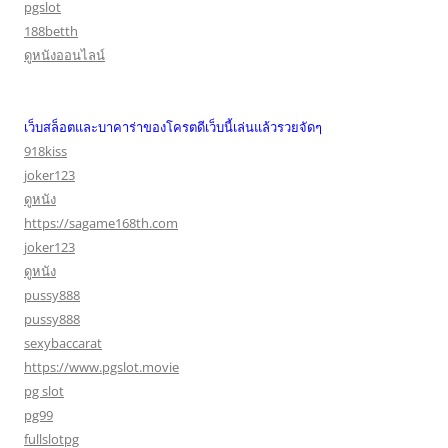
pgslot
188betth
ดูหนังออนไลน์
เว็บสล็อตและบาคาร่าของโครตดีเว็บนี้เล่นแล้วรวยจัดๆ
918kiss
joker123
ดูหนัง
https://sagame168th.com
joker123
ดูหนัง
pussy888
pussy888
sexybaccarat
https://www.pgslot.movie
pg slot
pg99
fullslotpg