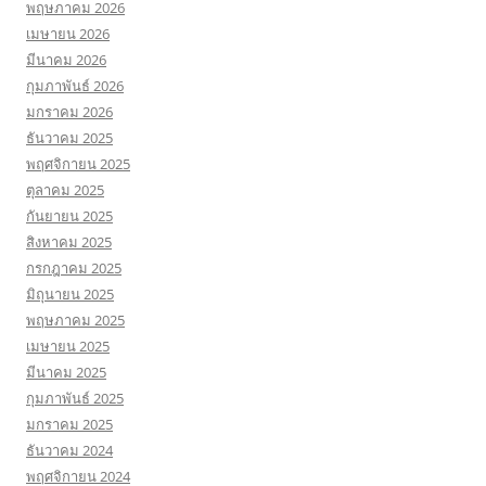
พฤษภาคม 2026
เมษายน 2026
มีนาคม 2026
กุมภาพันธ์ 2026
มกราคม 2026
ธันวาคม 2025
พฤศจิกายน 2025
ตุลาคม 2025
กันยายน 2025
สิงหาคม 2025
กรกฎาคม 2025
มิถุนายน 2025
พฤษภาคม 2025
เมษายน 2025
มีนาคม 2025
กุมภาพันธ์ 2025
มกราคม 2025
ธันวาคม 2024
พฤศจิกายน 2024