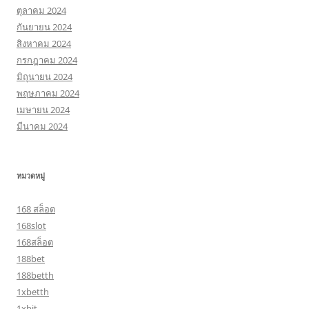
ตุลาคม 2024
กันยายน 2024
สิงหาคม 2024
กรกฎาคม 2024
มิถุนายน 2024
พฤษภาคม 2024
เมษายน 2024
มีนาคม 2024
หมวดหมู่
168 สล็อต
168slot
168สล็อต
188bet
188betth
1xbetth
1xbit