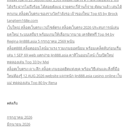
ได้จริง ฝากไม่ถึงร้อย ได้สอยตังแน่ จ่ายตรง กี่ล้านก็จ่าย คัดมาแล้ว เล่นได้
ทุกเกม สล็อตเว็บตรง ของรางวัลกำลังรอ เจ้าของใหม่ Top 65 by Brock
tangtem168e.com
เว็บใหญ่ สล็อตเว็บตรง เวปไซต์ตรง สล็อตเว็บตรง 2026 ประสบการณ์เล่น
ยุคใหม่ ระบบเสถียร พร้อมเกมให้เลือกมากมาย เครดิตฟรี Top 94 by
Regina Jin888.asia 5 กรกฎาคม 2569 พนัน
สล็อต888 สล็อตออนไลน์มาแรง รวมเกมยอดนิยม พร้อมเคล็ดลับก่อนเริ่ม
เล่น 1 SEP 69 web แตกง่าย Jin888.asia คาสิโนออนไลน์ เว็บเปิดใหม่
ทดลองเล่น Top 33 by Mei
สล็อตเว็บตรง เจาะลึก สล็อต เกมยอดฮิตแห่งยุค พร้อมวิธีเล่นและสิ่งที่มือ
ใหม่ต้องรู้ 12 AUG 2026 website แจกหนัก Jin888.asia casino online เว็บ
แม่ ทดลองเล่น Top 80 by Rena
คลังเก็บ
กรกฎาคม 2026
มิถุนายน 2026