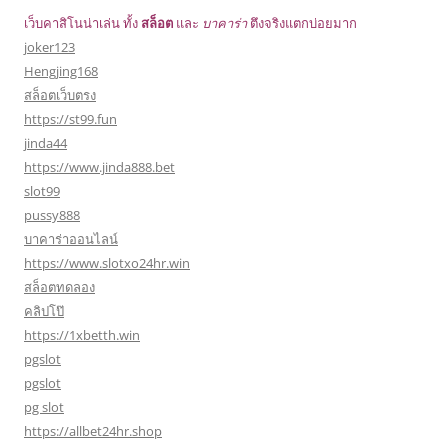
เว็บคาสิโนน่าเล่น ทั้ง
สล็อต
และ
บาคาร่า
ตึงจริงแตกบ่อยมาก
joker123
Hengjing168
สล็อตเว็บตรง
https://st99.fun
jinda44
https://www.jinda888.bet
slot99
pussy888
บาคาร่าออนไลน์
https://www.slotxo24hr.win
สล็อตทดลอง
คลิปโป๊
https://1xbetth.win
pgslot
pgslot
pg slot
https://allbet24hr.shop