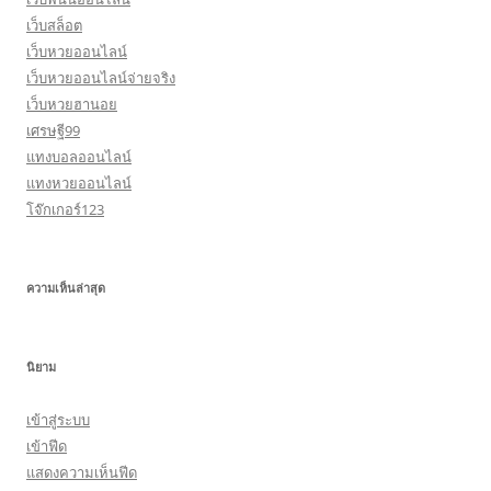
เว็บสล็อต
เว็บหวยออนไลน์
เว็บหวยออนไลน์จ่ายจริง
เว็บหวยฮานอย
เศรษฐี99
แทงบอลออนไลน์
แทงหวยออนไลน์
โจ๊กเกอร์123
ความเห็นล่าสุด
นิยาม
เข้าสู่ระบบ
เข้าฟีด
แสดงความเห็นฟีด