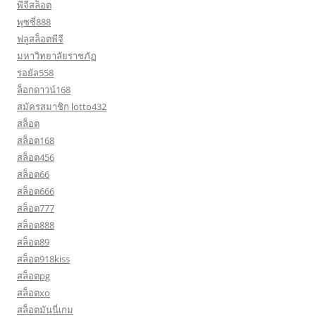
พีจีสล็อต
พุซซี่888
ฟลูสล็อตพีจี
มหาวิทยาลัยราชภัฏ
รอยัล558
ล็อกดาวน์168
สมัครสมาชิก lotto432
สล็อต
สล็อต168
สล็อต456
สล็อต66
สล็อต666
สล็อต777
สล็อต888
สล็อต89
สล็อต918kiss
สล็อตpg
สล็อตxo
สล็อตมันนี่เกม