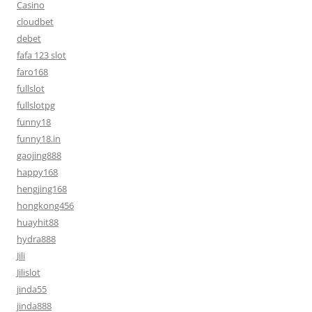
Casino
cloudbet
debet
fafa 123 slot
faro168
fullslot
fullslotpg
funny18
funny18.in
gaojing888
happy168
hengjing168
hongkong456
huayhit88
hydra888
Jili
Jilislot
jinda55
jinda888