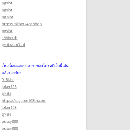
pgslot
pgslot
pg slot
https://allbet24hr.shop
pgslot
188betth
ดูหนังออนไลน์
เว็บสล็อตและบาคาร่าของโครตดีเว็บนี้เล่น
แล้วรวยจัดๆ
918kiss
joker123
ดูหนัง
https://sagame168th.com
joker123
ดูหนัง
pussy888
pussy888