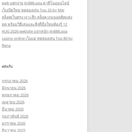
web แตกง่าย Jin888.asia คาสิโนออนไลน์
เว็บเปิดใหม่ ทดลองเล่น Top 33 by Mei
สล็อตเว็บตรง เจาะลึก สล็อต เกมยอดฮิตแห่ง
ยุค พร้อมวิธีเล่นและสิ่งที่มือใหม่ต้องรู้ 12
AUG 2026 website แจกหนัก Jin888.asia
casino online เว็บแม่ ทดลองเล่น Top 80 by
Rena
คลังเก็บ
กรกฎาคม 2026
มิถุนายน 2026
พฤษภาคม 2026
เมษายน 2026
มีนาคม 2026
กุมภาพันธ์ 2026
มกราคม 2026
ธันวาคม 2025