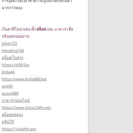
การอุดมไปด้วยวิชาความรู้และก็ทักษะมีค่า
มากกว่าทอง
เว็บคาสิโนน่าเล่น ทั้ง
สล็อต
และ
บาคาร่า
ตึง
จริงแตกบ่อยมาก
joker123
Hengjing168
สล็อตเว็บตรง
https://st99.fun
jinda44
https://www.jinda888.bet
slot99
pussy888
บาคาร่าออนไลน์
https://www.slotxo24hr.win
สล็อตทดลอง
คลิปโป๊
https://1xbetth.win