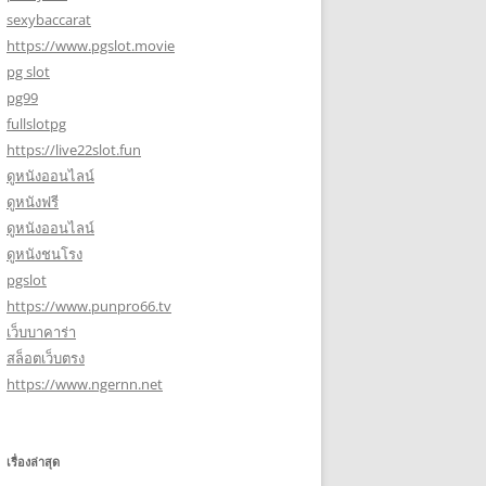
sexybaccarat
https://www.pgslot.movie
pg slot
pg99
fullslotpg
https://live22slot.fun
ดูหนังออนไลน์
ดูหนังฟรี
ดูหนังออนไลน์
ดูหนังชนโรง
pgslot
https://www.punpro66.tv
เว็บบาคาร่า
สล็อตเว็บตรง
https://www.ngernn.net
เรื่องล่าสุด