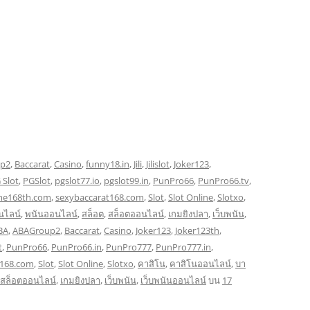
p2
,
Baccarat
,
Casino
,
funny18.in
,
Jili
,
Jilislot
,
Joker123
,
 Slot
,
PGSlot
,
pgslot77.io
,
pgslot99.in
,
PunPro66
,
PunPro66.tv
,
me168th.com
,
sexybaccarat168.com
,
Slot
,
Slot Online
,
Slotxo
,
นไลน์
,
พนันออนไลน์
,
สล็อต
,
สล็อตออนไลน์
,
เกมยิงปลา
,
เว็บพนัน
,
BA
,
ABAGroup2
,
Baccarat
,
Casino
,
Joker123
,
Joker123th
,
t
,
PunPro66
,
PunPro66.in
,
PunPro777
,
PunPro777.in
,
t168.com
,
Slot
,
Slot Online
,
Slotxo
,
คาสิโน
,
คาสิโนออนไลน์
,
บา
สล็อตออนไลน์
,
เกมยิงปลา
,
เว็บพนัน
,
เว็บพนันออนไลน์
บน
17