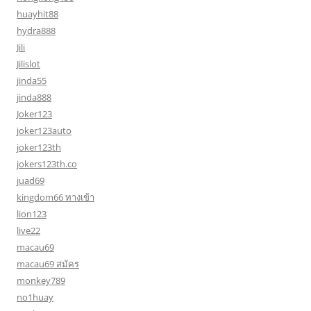
huayhit88
hydra888
Jili
Jilislot
jinda55
jinda888
Joker123
joker123auto
joker123th
jokers123th.co
juad69
kingdom66 ทางเข้า
lion123
live22
macau69
macau69 สมัคร
monkey789
no1huay