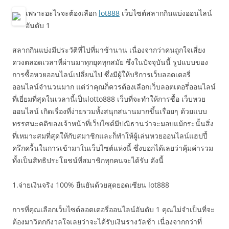
เพราะอะไรจะต้องเลือก
lot888
เว็บไซต์สลากกินแบ่งออนไลน์
อันดับ 1
สลากกินแบ่งมีประวัติที่ไปที่มาช้านาน เนื่องจากว่าคนถูกใจเสี่ยง
ดวงตลอดเวลาที่ผ่านมาทุกยุคทุกสมัย ซึ่งในปัจจุบันนี้ รูปแบบของ
การซื้อหวยออนไลน์เปลี่ยนไป ซึ่งมีผู้ให้บริการเว็บลอตเตอรี่
ออนไลน์จำนวนมาก แต่ว่าคุณก็ควรต้องเลือกเว็บลอตเตอรี่ออนไลน์
ที่เยี่ยมที่สุดในเวลานี้เป็นlotto888 เว็บที่จะทำให้การซื้อ เว็บหวย
ออนไลน์ เกิดเรื่องที่ง่ายรวมทั้งสนุกสนานมากขึ้นเรื่อยๆ ด้วยแบบ
ทรรศนะคติของเจ้าหน้าที่เว็บไซต์มีปณิธานว่าจะมอบแม้กระนั้นสิ่ง
ที่เหมาะสมที่สุดให้กับสมาชิกและก็ทำให้ผู้เล่นหวยออนไลน์แฮปปี้
ครึกครื้นในการเข้ามาในเว็บไซต์แห่งนี้ ซึ่งบอกได้เลยว่าคุ้มค่ารวม
ทั้งเป็นสิทธิประโยชน์ที่สมาชิกทุกคนจะได้รับ ดังนี้
1.จ่ายเงินจริง 100% ยืนยันด้วยสุดยอดเซียน lot888
การที่คุณเลือกเว็บไซต์ลอตเตอรี่ออนไลน์อันดับ 1 คุณไม่จำเป็นที่จะ
ต้องมาวิตกกังวลใจเลยว่าจะได้รับเงินรางวัลช้า เนื่องจากกว่าที่