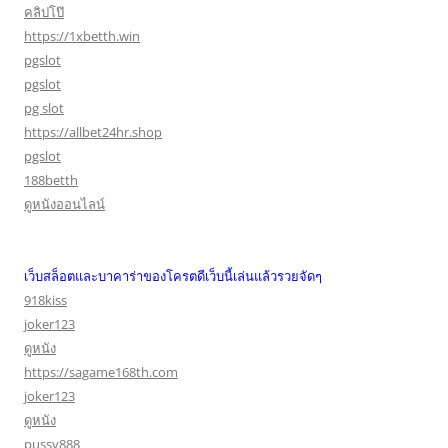
คลิปโป๊
https://1xbetth.win
pgslot
pgslot
pg slot
https://allbet24hr.shop
pgslot
188betth
ดูหนังออนไลน์
เว็บสล็อตและบาคาร่าของโครตดีเว็บนี้เล่นแล้วรวยจัดๆ
918kiss
joker123
ดูหนัง
https://sagame168th.com
joker123
ดูหนัง
pussy888