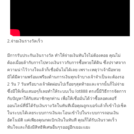
2.จ่ายเงินรางวัลเร็ว
มีการรับประกันเงินรางวัล ทำให้จ่ายเงินทันใจไม่ต้องคอย คุณไม่
ต้องเมื่อยล้ากับการไปทวงเงินราวกับการซื้อหวยใต้ดิน ซึ่งปราศจาก
ความน่าไว้วางใจแล้วก็เชื่อมั่นไม่ได้เลย เพราะเหตุว่าเจ้ามือหวย
มิได้มีความพร้อมเพรียงด้านการเงินทุกเจ้าบางเจ้าจำเป็นจะต้องรอ
2 วัน 7 วันหรือบางเจ้าผัดผ่อนไปเรื่อยๆสุดท้ายและจากนั้นก็ไม่จ่าย
ซึ่งมีให้เห็นเสมอๆก็เลยทำให้ระบบเว็บ lot888 ตรงนี้มีวิธีการจัดการ
กับปัญหาให้กับสมาชิกทุกท่าน เพื่อให้เชื่อมั่นได้ว่าซื้อลอตเตอรี่
ออนไลน์ที่นี่ได้รับเงินรางวัลในทันทีเมื่อคุณถูกเบอร์แล้วก็เข้าไปเช็ค
ในระบบได้เลยระบบการเงินจะโอนเข้าไปในระบบการถอนเงิน
อัตโนมัติ แค่เพียงคุณกดเบิกเงินในทันที คุณก็ได้รับเงินรวดเร็ว
ทันใจและก็ยังมีสิทธิพิเศษอื่นๆรออยู่อีกเยอะแยะ