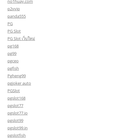
no1huay.com
p2vvip
panda555
PG
PG Slot
PG Slot เว็บใหม่
pg168
pg99
pgceo
pgfish
Pgheng99
pgjoker auto
PGSlot
pgslot168
pgslot77
pgslot77.io
pgslot99
pgslot99.in
pgslotfish