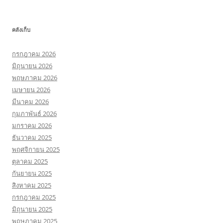
คลังเก็บ
กรกฎาคม 2026
มิถุนายน 2026
พฤษภาคม 2026
เมษายน 2026
มีนาคม 2026
กุมภาพันธ์ 2026
มกราคม 2026
ธันวาคม 2025
พฤศจิกายน 2025
ตุลาคม 2025
กันยายน 2025
สิงหาคม 2025
กรกฎาคม 2025
มิถุนายน 2025
พฤษภาคม 2025