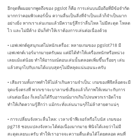
อีกจุดที่ผมอยากพูดถึงของ pgslot ก็คือ การเล่นบนมือถือที่มีข้อจำกัด
มากกว่าคอมพิวเตอร์นั้น ความลื่นเป็นสิ่งที่จำเป็นแล้วก็จำเป็นมาก
อย่างยิ่ง หากเราเล่นเกมแล้วมีความรู้สึกว่าลื่นไหล ไม่มีสะดุด โหลด
ไว และไม่มีค้าง มันก็ทำให้เราต้องการเล่นต่อเนื่องด้วย
• เอฟเฟกต์ดูสนุกแต่ไม่หนักเครื่อง: หลายเกมของ pgslot718 มี
เอฟเฟกต์เวอร์มากมายครับผม แต่มิได้ทำให้เครื่องหนักหรือหน่วง
เลยแม้แต่น้อย ทำให้อารมณ์ตอนเล่นนั้นตลอดเพิ่มขึ้นเรื่อยๆ เล่น
แล้วสนุกไปกับเกมได้แบบสุดๆไม่มีหลุดแน่นอนนะครับ
• เสียงรวมทั้งภาพทำให้ไม่ล้าเกินความจำเป็น: เกมของพีจีสล็อตจะมี
จุดแข็งตรงที่ พวกเขาจะบาลานซ์เสียงแล้วก็ภาพให้เหมาะกับการ
เล่นต่อเนื่อง ก็เลยไม่ได้รีบอารมณ์มากเกินไปจนพวกเราอิดโรย
ทำให้เกิดความรู้สึกว่า แม้กระทั่งเล่นนานๆก็ไม่ล้าสายตาแน่ๆ
• การเปลี่ยนจังหวะลื่นไหล: เวลาเข้าฟีเจอร์หรือโบนัส เกมของ
pg718 ชอบแปลงจังหวะได้ต่อเนื่องมากมาย พินิจได้เลยว่าไม่มี
สะดุดเลยนะครับ ทำให้เราอาจจะความตื่นเต้นได้โดยตลอด คนที่