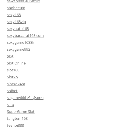
sawan888 เครดิตฟรี
sbobet168
sexy168
sexy168vip
sexyauto168
sexybaccarat168.com
sexygame1688k
sexygame992
Slot
Slot Online
slot168
Slotxo
slotxo24hr
soibet
ssgame666 เข้าสู่ระบบ
ssru
SuperGame Slot
tangtem168
teenoi888