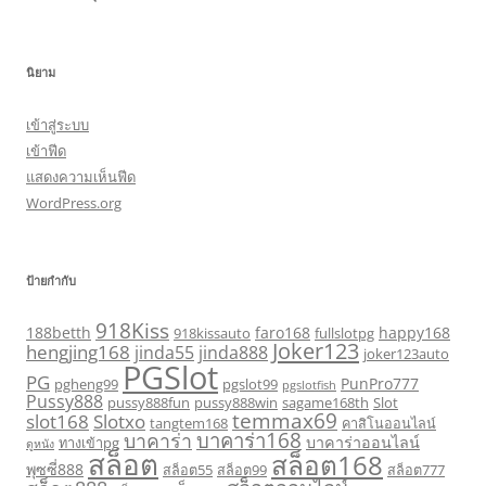
นิยาม
เข้าสู่ระบบ
เข้าฟีด
แสดงความเห็นฟีด
WordPress.org
ป้ายกำกับ
918Kiss
188betth
faro168
happy168
918kissauto
fullslotpg
Joker123
hengjing168
jinda55
jinda888
joker123auto
PGSlot
PG
PunPro777
pgheng99
pgslot99
pgslotfish
Pussy888
pussy888fun
pussy888win
sagame168th
Slot
temmax69
slot168
Slotxo
tangtem168
คาสิโนออนไลน์
บาคาร่า168
บาคาร่า
บาคาร่าออนไลน์
ทางเข้าpg
ดูหนัง
สล็อต
สล็อต168
พุซซี่888
สล็อต55
สล็อต99
สล็อต777