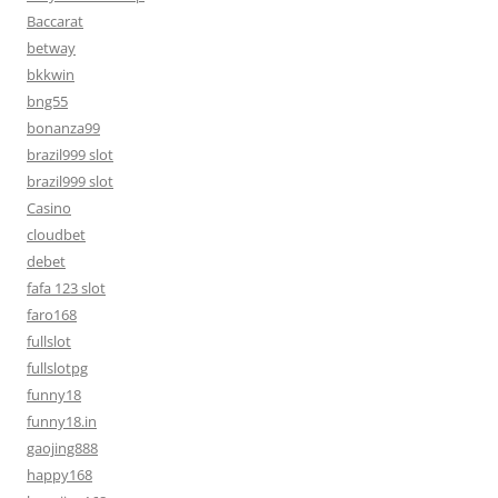
Baccarat
betway
bkkwin
bng55
bonanza99
brazil999 slot
brazil999 slot
Casino
cloudbet
debet
fafa 123 slot
faro168
fullslot
fullslotpg
funny18
funny18.in
gaojing888
happy168