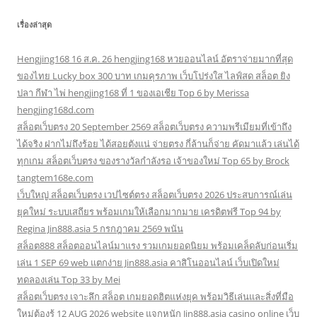
เรื่องล่าสุด
Hengjing168 16 ส.ค. 26 hengjing168 หวยออนไลน์ อัตราจ่ายมากที่สุด
ของไทย Lucky box 300 บาท เกมคุรภาพ เว็บโปร่งใส ไลฟ์สด สล็อต ยิง
ปลา กีฬา ไพ่ hengjing168 ที่ 1 ของเอเชีย Top 6 by Merissa
hengjing168d.com
สล็อตเว็บตรง 20 September 2569 สล็อตเว็บตรง ความพรีเมียมที่เข้าถึง
ได้จริง ฝากไม่ถึงร้อย ได้สอยตังแน่ จ่ายตรง กี่ล้านก็จ่าย คัดมาแล้ว เล่นได้
ทุกเกม สล็อตเว็บตรง ของรางวัลกำลังรอ เจ้าของใหม่ Top 65 by Brock
tangtem168e.com
เว็บใหญ่ สล็อตเว็บตรง เวปไซต์ตรง สล็อตเว็บตรง 2026 ประสบการณ์เล่น
ยุคใหม่ ระบบเสถียร พร้อมเกมให้เลือกมากมาย เครดิตฟรี Top 94 by
Regina Jin888.asia 5 กรกฎาคม 2569 พนัน
สล็อต888 สล็อตออนไลน์มาแรง รวมเกมยอดนิยม พร้อมเคล็ดลับก่อนเริ่ม
เล่น 1 SEP 69 web แตกง่าย Jin888.asia คาสิโนออนไลน์ เว็บเปิดใหม่
ทดลองเล่น Top 33 by Mei
สล็อตเว็บตรง เจาะลึก สล็อต เกมยอดฮิตแห่งยุค พร้อมวิธีเล่นและสิ่งที่มือ
ใหม่ต้องรู้ 12 AUG 2026 website แจกหนัก Jin888.asia casino online เว็บ