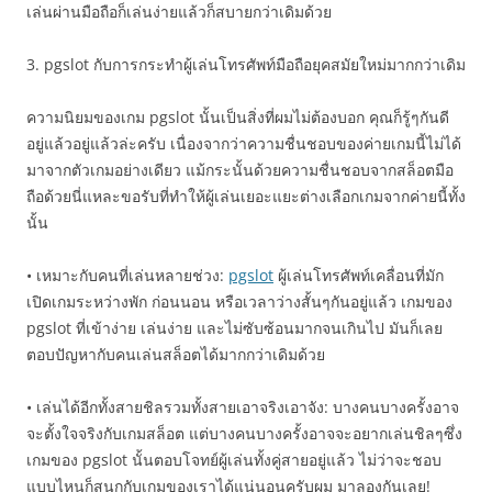
เล่นผ่านมือถือก็เล่นง่ายแล้วก็สบายกว่าเดิมด้วย
3. pgslot กับการกระทำผู้เล่นโทรศัพท์มือถือยุคสมัยใหม่มากกว่าเดิม
ความนิยมของเกม pgslot นั้นเป็นสิ่งที่ผมไม่ต้องบอก คุณก็รู้ๆกันดี
อยู่แล้วอยู่แล้วล่ะครับ เนื่องจากว่าความชื่นชอบของค่ายเกมนี้ไม่ได้
มาจากตัวเกมอย่างเดียว แม้กระนั้นด้วยความชื่นชอบจากสล็อตมือ
ถือด้วยนี่แหละขอรับที่ทำให้ผู้เล่นเยอะแยะต่างเลือกเกมจากค่ายนี้ทั้ง
นั้น
• เหมาะกับคนที่เล่นหลายช่วง:
pgslot
ผู้เล่นโทรศัพท์เคลื่อนที่มัก
เปิดเกมระหว่างพัก ก่อนนอน หรือเวลาว่างสั้นๆกันอยู่แล้ว เกมของ
pgslot ที่เข้าง่าย เล่นง่าย และไม่ซับซ้อนมากจนเกินไป มันก็เลย
ตอบปัญหากับคนเล่นสล็อตได้มากกว่าเดิมด้วย
• เล่นได้อีกทั้งสายชิลรวมทั้งสายเอาจริงเอาจัง: บางคนบางครั้งอาจ
จะตั้งใจจริงกับเกมสล็อต แต่บางคนบางครั้งอาจจะอยากเล่นชิลๆซึ่ง
เกมของ pgslot นั้นตอบโจทย์ผู้เล่นทั้งคู่สายอยู่แล้ว ไม่ว่าจะชอบ
แบบไหนก็สนุกกับเกมของเราได้แน่นอนครับผม มาลองกันเลย!