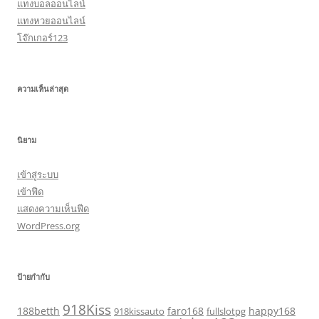
แทงบอลออนไลน์
แทงหวยออนไลน์
โจ๊กเกอร์123
ความเห็นล่าสุด
นิยาม
เข้าสู่ระบบ
เข้าฟีด
แสดงความเห็นฟีด
WordPress.org
ป้ายกำกับ
918Kiss
188betth
faro168
happy168
918kissauto
fullslotpg