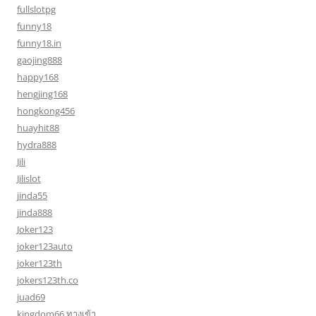
fullslotpg
funny18
funny18.in
gaojing888
happy168
hengjing168
hongkong456
huayhit88
hydra888
Jili
Jilislot
jinda55
jinda888
Joker123
joker123auto
joker123th
jokers123th.co
juad69
kingdom66 ทางเข้า