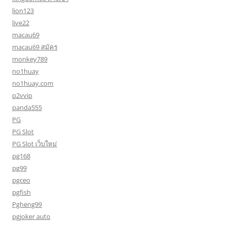
lion123
live22
macau69
macau69 สมัคร
monkey789
no1huay
no1huay.com
p2vvip
panda555
PG
PG Slot
PG Slot เว็บใหม่
pg168
pg99
pgceo
pgfish
Pgheng99
pgjoker auto