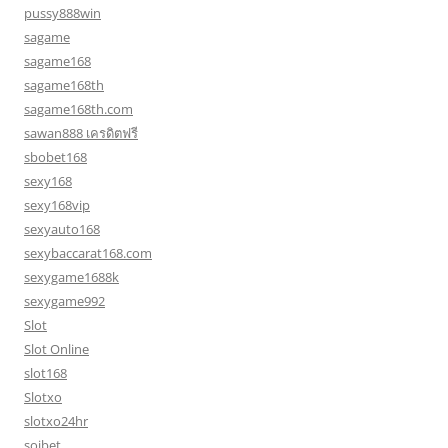
pussy888win
sagame
sagame168
sagame168th
sagame168th.com
sawan888 เครดิตฟรี
sbobet168
sexy168
sexy168vip
sexyauto168
sexybaccarat168.com
sexygame1688k
sexygame992
Slot
Slot Online
slot168
Slotxo
slotxo24hr
soibet