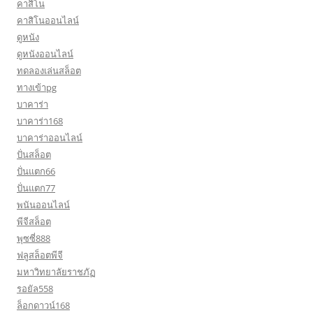
คาสิโน
คาสิโนออนไลน์
ดูหนัง
ดูหนังออนไลน์
ทดลองเล่นสล็อต
ทางเข้าpg
บาคาร่า
บาคาร่า168
บาคาร่าออนไลน์
ปั่นสล็อต
ปั่นแตก66
ปั่นแตก77
พนันออนไลน์
พีจีสล็อต
พุซซี่888
ฟลูสล็อตพีจี
มหาวิทยาลัยราชภัฏ
รอยัล558
ล็อกดาวน์168