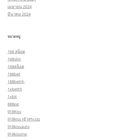
เมษายน 2024
มีนาคม 2024
หมวดหมู่
168 สล็อต
168slot
168สล็อต
188bet
188betth
1xbetth
1xbit
888pg
918Kiss
918kiss เข้าสู่ระบบ
918kissauto
918kissme