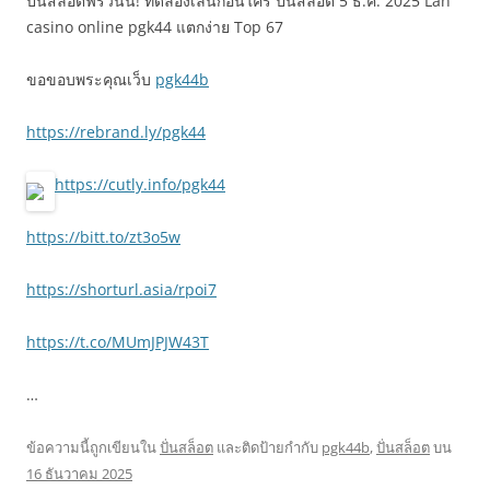
ปั่นสล็อตฟรีวันนี้! ทดลองเล่นก่อนใคร ปั่นสล็อต 5 ธ.ค. 2025 Lan
casino online pgk44 แตกง่าย Top 67
ขอขอบพระคุณเว็บ
pgk44b
https://rebrand.ly/pgk44
https://cutly.info/pgk44
https://bitt.to/zt3o5w
https://shorturl.asia/rpoi7
https://t.co/MUmJPJW43T
…
ข้อความนี้ถูกเขียนใน
ปั่นสล็อต
และติดป้ายกำกับ
pgk44b
,
ปั่นสล็อต
บน
16 ธันวาคม 2025