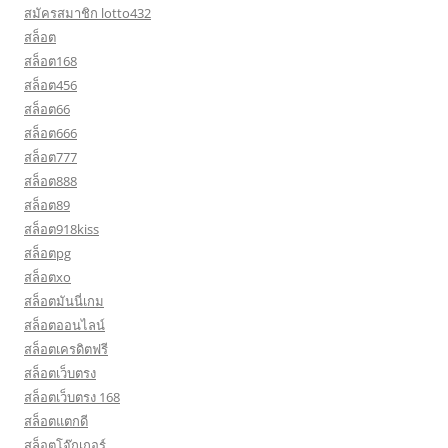
สมัครสมาชิก lotto432
สล็อต
สล็อต168
สล็อต456
สล็อต66
สล็อต666
สล็อต777
สล็อต888
สล็อต89
สล็อต918kiss
สล็อตpg
สล็อตxo
สล็อตมันนี่เกม
สล็อตออนไลน์
สล็อตเครดิตฟรี
สล็อตเว็บตรง
สล็อตเว็บตรง 168
สล็อตแตกดี
สล็อตโจ๊กเกอร์