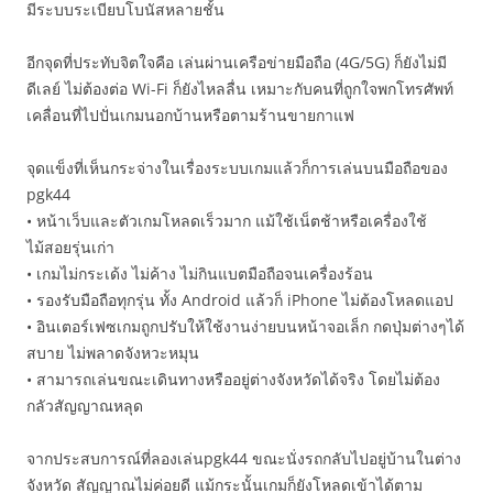
มีระบบระเบียบโบนัสหลายชั้น
อีกจุดที่ประทับจิตใจคือ เล่นผ่านเครือข่ายมือถือ (4G/5G) ก็ยังไม่มี
ดีเลย์ ไม่ต้องต่อ Wi-Fi ก็ยังไหลลื่น เหมาะกับคนที่ถูกใจพกโทรศัพท์
เคลื่อนที่ไปปั่นเกมนอกบ้านหรือตามร้านขายกาแฟ
จุดแข็งที่เห็นกระจ่างในเรื่องระบบเกมแล้วก็การเล่นบนมือถือของ
pgk44
• หน้าเว็บและตัวเกมโหลดเร็วมาก แม้ใช้เน็ตช้าหรือเครื่องใช้
ไม้สอยรุ่นเก่า
• เกมไม่กระเด้ง ไม่ค้าง ไม่กินแบตมือถือจนเครื่องร้อน
• รองรับมือถือทุกรุ่น ทั้ง Android แล้วก็ iPhone ไม่ต้องโหลดแอป
• อินเตอร์เฟซเกมถูกปรับให้ใช้งานง่ายบนหน้าจอเล็ก กดปุ่มต่างๆได้
สบาย ไม่พลาดจังหวะหมุน
• สามารถเล่นขณะเดินทางหรืออยู่ต่างจังหวัดได้จริง โดยไม่ต้อง
กลัวสัญญาณหลุด
จากประสบการณ์ที่ลองเล่นpgk44 ขณะนั่งรถกลับไปอยู่บ้านในต่าง
จังหวัด สัญญาณไม่ค่อยดี แม้กระนั้นเกมก็ยังโหลดเข้าได้ตาม