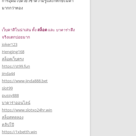
การอุดมไปด้วยวิชาความรู้และก็ทักษะมีค่า
มากกว่าทอง
เว็บคาสิโนน่าเล่น ทั้ง
สล็อต
และ
บาคาร่า
ตึง
จริงแตกบ่อยมาก
joker123
Hengjing168
สล็อตเว็บตรง
https://st99.fun
jinda44
https://www.jinda888.bet
slot99
pussy888
บาคาร่าออนไลน์
https://www.slotxo24hr.win
สล็อตทดลอง
คลิปโป๊
https://1xbetth.win