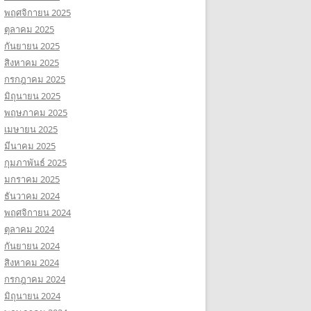
พฤศจิกายน 2025
ตุลาคม 2025
กันยายน 2025
สิงหาคม 2025
กรกฎาคม 2025
มิถุนายน 2025
พฤษภาคม 2025
เมษายน 2025
มีนาคม 2025
กุมภาพันธ์ 2025
มกราคม 2025
ธันวาคม 2024
พฤศจิกายน 2024
ตุลาคม 2024
กันยายน 2024
สิงหาคม 2024
กรกฎาคม 2024
มิถุนายน 2024