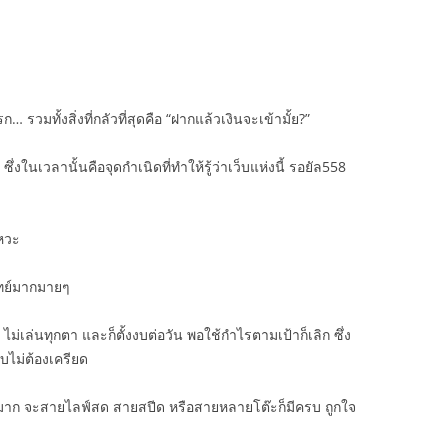
… รวมทั้งสิ่งที่กลัวที่สุดคือ “ฝากแล้วเงินจะเข้ามั้ย?”
 ซึ่งในเวลานั้นคือจุดกำเนิดที่ทำให้รู้ว่าเว็บแห่งนี้ รอยัล558
งหวะ
ทย์มากมายๆ
่เล่นทุกตา และก็ตั้งงบต่อวัน พอใช้กำไรตามเป้าก็เลิก ซึ่ง
บบไม่ต้องเครียด
ลือกมาก จะสายไลฟ์สด สายสปีด หรือสายหลายโต๊ะก็มีครบ ถูกใจ