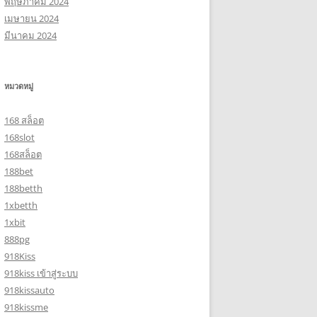
พฤษภาคม 2024
เมษายน 2024
มีนาคม 2024
หมวดหมู่
168 สล็อต
168slot
168สล็อต
188bet
188betth
1xbetth
1xbit
888pg
918Kiss
918kiss เข้าสู่ระบบ
918kissauto
918kissme