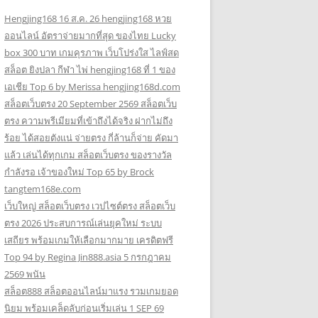
Hengjing168 16 ส.ค. 26 hengjing168 หวย
ออนไลน์ อัตราจ่ายมากที่สุด ของไทย Lucky
box 300 บาท เกมคุรภาพ เว็บโปร่งใส ไลฟ์สด
สล็อต ยิงปลา กีฬา ไพ่ hengjing168 ที่ 1 ของ
เอเชีย Top 6 by Merissa hengjing168d.com
สล็อตเว็บตรง 20 September 2569 สล็อตเว็บ
ตรง ความพรีเมียมที่เข้าถึงได้จริง ฝากไม่ถึง
ร้อย ได้สอยตังแน่ จ่ายตรง กี่ล้านก็จ่าย คัดมา
แล้ว เล่นได้ทุกเกม สล็อตเว็บตรง ของรางวัล
กำลังรอ เจ้าของใหม่ Top 65 by Brock
tangtem168e.com
เว็บใหญ่ สล็อตเว็บตรง เวปไซต์ตรง สล็อตเว็บ
ตรง 2026 ประสบการณ์เล่นยุคใหม่ ระบบ
เสถียร พร้อมเกมให้เลือกมากมาย เครดิตฟรี
Top 94 by Regina Jin888.asia 5 กรกฎาคม
2569 พนัน
สล็อต888 สล็อตออนไลน์มาแรง รวมเกมยอด
นิยม พร้อมเคล็ดลับก่อนเริ่มเล่น 1 SEP 69