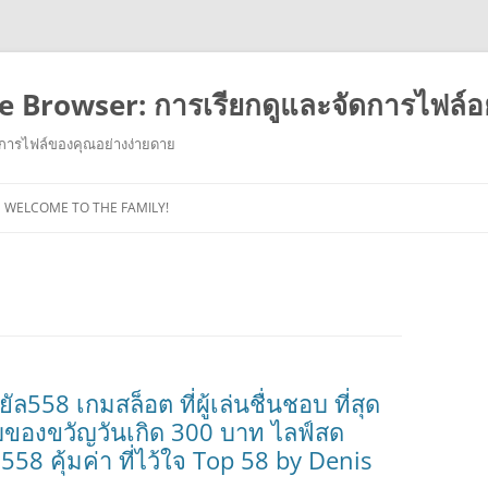
le Browser: การเรียกดูและจัดการไฟล์อ
ัดการไฟล์ของคุณอย่างง่ายดาย
ข้าม
ไป
WELCOME TO THE FAMILY!
ยัง
เนื้อหา
ล558 เกมสล็อต ที่ผู้เล่นชื่นชอบ ที่สุด
บของขวัญวันเกิด 300 บาท ไลฟ์สด
558 คุ้มค่า ที่ไว้ใจ Top 58 by Denis