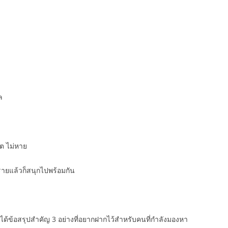
ล
ิต ไม่หาย
นตรายแล้วก็สนุกไปพร้อมกัน
ได้ข้อสรุปสำคัญ 3 อย่างที่อยากฝากไว้สำหรับคนที่กำลังมองหา