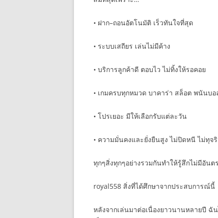
• ฝาก–ถอนอัตโนมัติ เร็วทันใจที่สุด
• ระบบเสถียร เล่นไม่มีค้าง
• บริการลูกค้าดี ตอบไว ไม่ทิ้งให้รอคอย
• เกมครบทุกหมวด บาคาร่า สล็อต พนันบอ
• โปรเยอะ มีให้เลือกรับแต่ละวัน
• ความมั่นคงและยั่งยืนสูง ไม่ปิดหนี ไม่ทุจร
ทุกๆสิ่งทุกๆอย่างรวมกันทำให้รู้สึกไม่มีอั
royal558 สิ่งที่ได้ศึกษาจากประสบการณ์นี้
หลังจากเล่นมาต่อเนื่องยาวนานหลายปี ฉัน