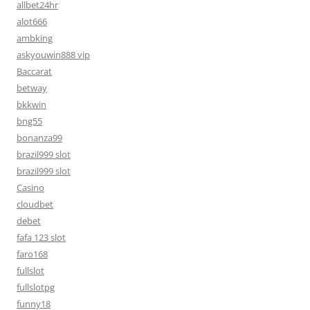
allbet24hr
alot666
ambking
askyouwin888 vip
Baccarat
betway
bkkwin
bng55
bonanza99
brazil999 slot
brazil999 slot
Casino
cloudbet
debet
fafa 123 slot
faro168
fullslot
fullslotpg
funny18