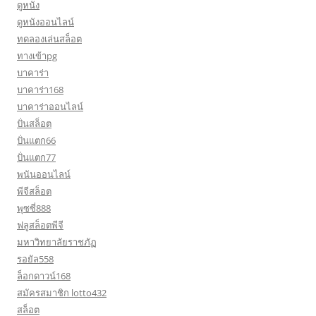
ดูหนัง
ดูหนังออนไลน์
ทดลองเล่นสล็อต
ทางเข้าpg
บาคาร่า
บาคาร่า168
บาคาร่าออนไลน์
ปั่นสล็อต
ปั่นแตก66
ปั่นแตก77
พนันออนไลน์
พีจีสล็อต
พุซซี่888
ฟลูสล็อตพีจี
มหาวิทยาลัยราชภัฏ
รอยัล558
ล็อกดาวน์168
สมัครสมาชิก lotto432
สล็อต