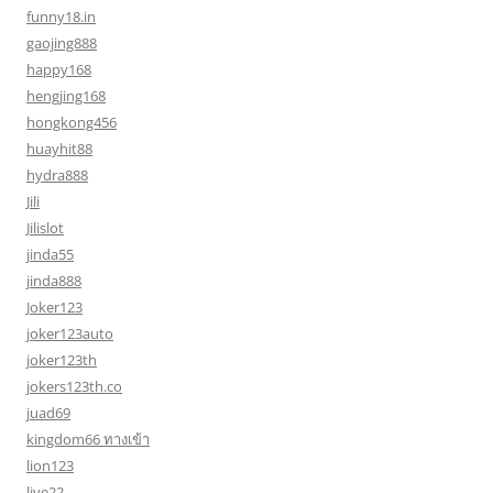
funny18.in
gaojing888
happy168
hengjing168
hongkong456
huayhit88
hydra888
Jili
Jilislot
jinda55
jinda888
Joker123
joker123auto
joker123th
jokers123th.co
juad69
kingdom66 ทางเข้า
lion123
live22