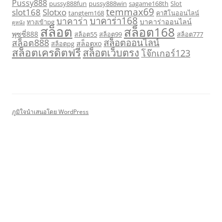
Pussy888
pussy888fun
pussy888win
sagame168th
Slot
temmax69
slot168
Slotxo
tangtem168
คาสิโนออนไลน์
บาคาร่า168
บาคาร่า
บาคาร่าออนไลน์
ทางเข้าpg
ดูหนัง
สล็อต
สล็อต168
พุซซี่888
สล็อต55
สล็อต99
สล็อต777
สล็อตออนไลน์
สล็อต888
สล็อตxo
สล็อตpg
สล็อตเครดิตฟรี
สล็อตเว็บตรง
โจ๊กเกอร์123
ภูมิใจนำเสนอโดย WordPress