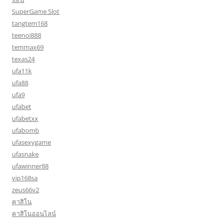
SuperGame Slot
tangtem168
teenoi888
temmax69
texas24
ufa11k
ufa88
ufa9
ufabet
ufabetxx
ufabomb
ufasexygame
ufasnake
ufawinner88
vip168sa
zeus66v2
คาสิโน
คาสิโนออนไลน์