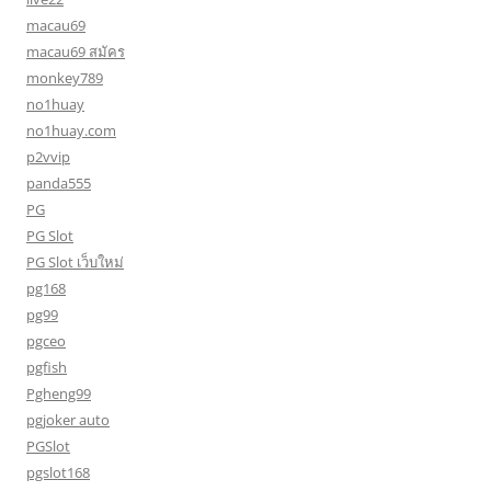
macau69
macau69 สมัคร
monkey789
no1huay
no1huay.com
p2vvip
panda555
PG
PG Slot
PG Slot เว็บใหม่
pg168
pg99
pgceo
pgfish
Pgheng99
pgjoker auto
PGSlot
pgslot168