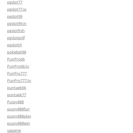
pgslot77
pgslot77.io
pgslot99
pgslot99.in
pgslotfish
pgslotgolf
pgslotth
pokebet88
PunPro66
PunPro66.tv
PunPro777
PunPro777.tv
puntaek66
puntaek77
Pussy888
pussy888fun
pussy888play
pussy888win
sagame