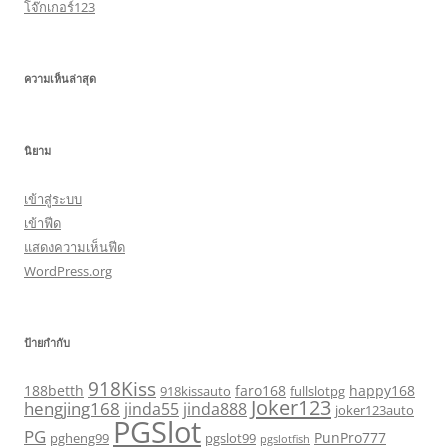
โจ๊กเกอร์123
ความเห็นล่าสุด
นิยาม
เข้าสู่ระบบ
เข้าฟีด
แสดงความเห็นฟีด
WordPress.org
ป้ายกำกับ
918Kiss
188betth
faro168
happy168
918kissauto
fullslotpg
Joker123
hengjing168
jinda55
jinda888
joker123auto
PGSlot
PG
PunPro777
pgheng99
pgslot99
pgslotfish