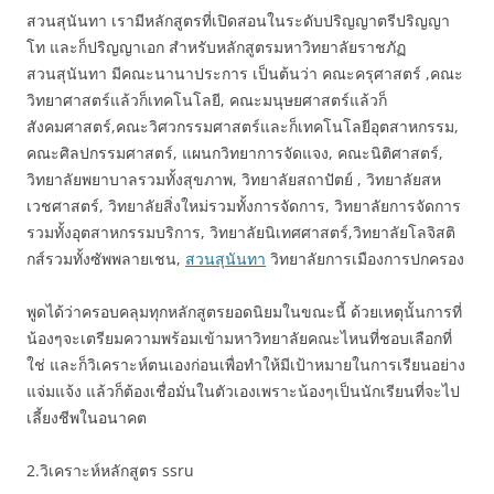
สวนสุนันทา เรามีหลักสูตรที่เปิดสอนในระดับปริญญาตรีปริญญา
โท และก็ปริญญาเอก สำหรับหลักสูตรมหาวิทยาลัยราชภัฏ
สวนสุนันทา มีคณะนานาประการ เป็นต้นว่า คณะครุศาสตร์ ,คณะ
วิทยาศาสตร์แล้วก็เทคโนโลยี, คณะมนุษยศาสตร์แล้วก็
สังคมศาสตร์,คณะวิศวกรรมศาสตร์และก็เทคโนโลยีอุตสาหกรรม,
คณะศิลปกรรมศาสตร์, แผนกวิทยาการจัดแจง, คณะนิติศาสตร์,
วิทยาลัยพยาบาลรวมทั้งสุขภาพ, วิทยาลัยสถาปัตย์ , วิทยาลัยสห
เวชศาสตร์, วิทยาลัยสิ่งใหม่รวมทั้งการจัดการ, วิทยาลัยการจัดการ
รวมทั้งอุตสาหกรรมบริการ, วิทยาลัยนิเทศศาสตร์,วิทยาลัยโลจิสติ
กส์รวมทั้งซัพพลายเชน,
สวนสุนันทา
วิทยาลัยการเมืองการปกครอง
พูดได้ว่าครอบคลุมทุกหลักสูตรยอดนิยมในขณะนี้ ด้วยเหตุนั้นการที่
น้องๆจะเตรียมความพร้อมเข้ามหาวิทยาลัยคณะไหนที่ชอบเลือกที่
ใช่ และก็วิเคราะห์ตนเองก่อนเพื่อทำให้มีเป้าหมายในการเรียนอย่าง
แจ่มแจ้ง แล้วก็ต้องเชื่อมั่นในตัวเองเพราะน้องๆเป็นนักเรียนที่จะไป
เลี้ยงชีพในอนาคต
2.วิเคราะห์หลักสูตร ssru