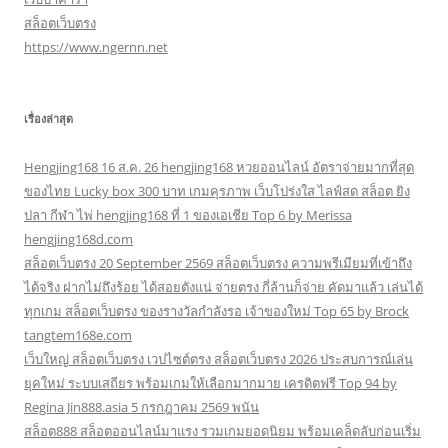
สล็อตเว็บตรง
https://www.ngernn.net
เรื่องล่าสุด
Hengjing168 16 ส.ค. 26 hengjing168 หวยออนไลน์ อัตราจ่ายมากที่สุด
ของไทย Lucky box 300 บาท เกมคุรภาพ เว็บโปร่งใส ไลฟ์สด สล็อต ยิง
ปลา กีฬา ไพ่ hengjing168 ที่ 1 ของเอเชีย Top 6 by Merissa
hengjing168d.com
สล็อตเว็บตรง 20 September 2569 สล็อตเว็บตรง ความพรีเมียมที่เข้าถึง
ได้จริง ฝากไม่ถึงร้อย ได้สอยตังแน่ จ่ายตรง กี่ล้านก็จ่าย คัดมาแล้ว เล่นได้
ทุกเกม สล็อตเว็บตรง ของรางวัลกำลังรอ เจ้าของใหม่ Top 65 by Brock
tangtem168e.com
เว็บใหญ่ สล็อตเว็บตรง เวปไซต์ตรง สล็อตเว็บตรง 2026 ประสบการณ์เล่น
ยุคใหม่ ระบบเสถียร พร้อมเกมให้เลือกมากมาย เครดิตฟรี Top 94 by
Regina Jin888.asia 5 กรกฎาคม 2569 พนัน
สล็อต888 สล็อตออนไลน์มาแรง รวมเกมยอดนิยม พร้อมเคล็ดลับก่อนเริ่ม