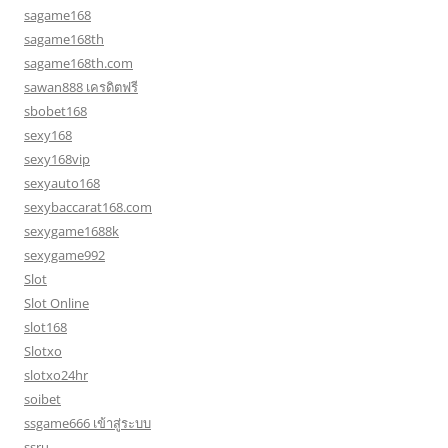
sagame168
sagame168th
sagame168th.com
sawan888 เครดิตฟรี
sbobet168
sexy168
sexy168vip
sexyauto168
sexybaccarat168.com
sexygame1688k
sexygame992
Slot
Slot Online
slot168
Slotxo
slotxo24hr
soibet
ssgame666 เข้าสู่ระบบ
ssru