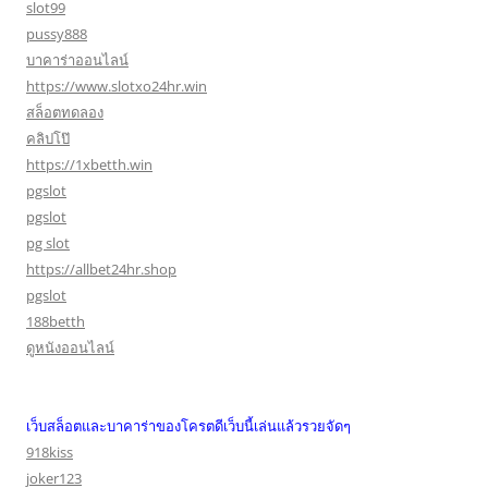
slot99
pussy888
บาคาร่าออนไลน์
https://www.slotxo24hr.win
สล็อตทดลอง
คลิปโป๊
https://1xbetth.win
pgslot
pgslot
pg slot
https://allbet24hr.shop
pgslot
188betth
ดูหนังออนไลน์
เว็บสล็อตและบาคาร่าของโครตดีเว็บนี้เล่นแล้วรวยจัดๆ
918kiss
joker123