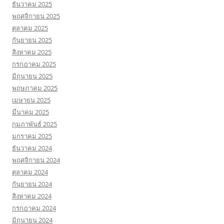
ธันวาคม 2025
พฤศจิกายน 2025
ตุลาคม 2025
กันยายน 2025
สิงหาคม 2025
กรกฎาคม 2025
มิถุนายน 2025
พฤษภาคม 2025
เมษายน 2025
มีนาคม 2025
กุมภาพันธ์ 2025
มกราคม 2025
ธันวาคม 2024
พฤศจิกายน 2024
ตุลาคม 2024
กันยายน 2024
สิงหาคม 2024
กรกฎาคม 2024
มิถุนายน 2024