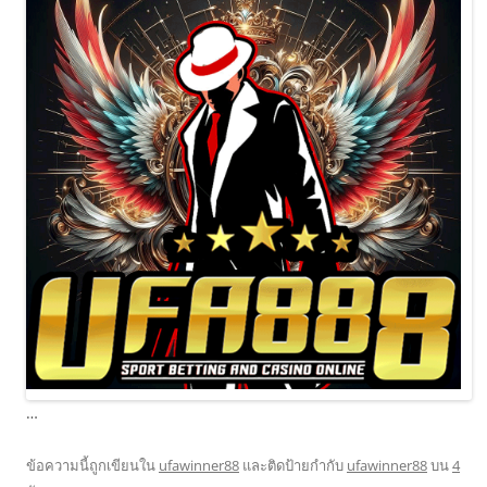
…
ข้อความนี้ถูกเขียนใน
ufawinner88
และติดป้ายกำกับ
ufawinner88
บน
4