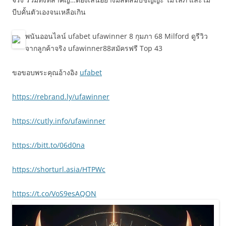
บีบคั้นตัวเองจนเหลือเกิน
พนันออนไลน์ ufabet ufawinner 8 กุมภา 68 Milford ดูรีวิว
จากลูกค้าจริง ufawinner88สมัครฟรี Top 43
ขอขอบพระคุณอ้างอิง
ufabet
https://rebrand.ly/ufawinner
https://cutly.info/ufawinner
https://bitt.to/06d0na
https://shorturl.asia/HTPWc
https://t.co/VoS9esAQON