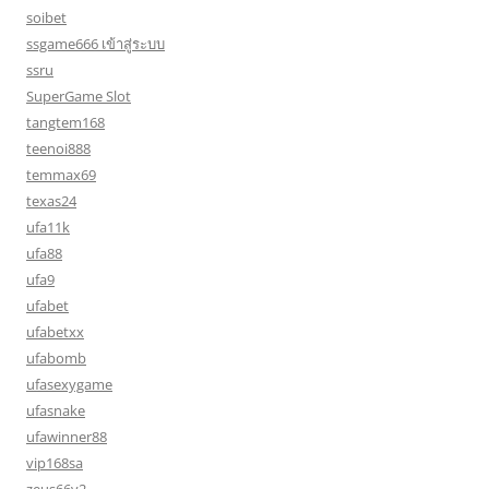
soibet
ssgame666 เข้าสู่ระบบ
ssru
SuperGame Slot
tangtem168
teenoi888
temmax69
texas24
ufa11k
ufa88
ufa9
ufabet
ufabetxx
ufabomb
ufasexygame
ufasnake
ufawinner88
vip168sa