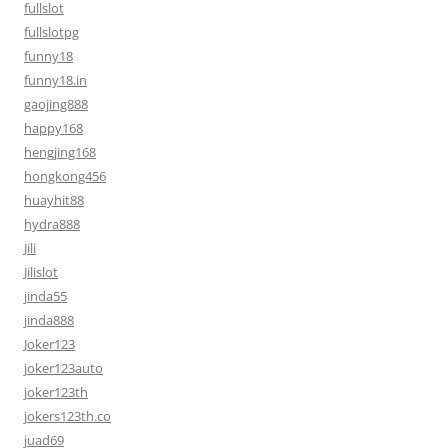
fullslot
fullslotpg
funny18
funny18.in
gaojing888
happy168
hengjing168
hongkong456
huayhit88
hydra888
Jili
Jilislot
jinda55
jinda888
Joker123
joker123auto
joker123th
jokers123th.co
juad69