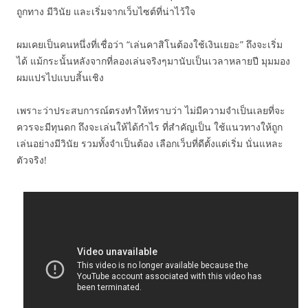
ถูกทาง มีวินัย และเริ่มจากเว็บไซต์ที่น่าไว้ใจ
ผมเคยเป็นคนหนึ่งที่เชื่อว่า “เล่นคาสิโนต้องใช้เงินเยอะ” ถึงจะเริ่ม
ได้ แม้กระนั้นหลังจากที่ลองเล่นจริงๆมานับเป็นเวลาหลายปี มุมมอง
ผมแปรไปแบบสิ้นเชิง
เพราะว่าประสบการณ์ตรงทำให้ทราบว่า ไม่มีความจำเป็นเลยที่จะ
ควรจะมีทุนดก ถึงจะเล่นให้ได้กำไร ที่สำคัญเป็น ใช้แนวทางให้ถูก
เล่นอย่างมีวินัย รวมทั้งจำเป็นต้อง เลือกเว็บที่ดีตั้งแต่เริ่ม นั่นแหละ
ตัวจริง!