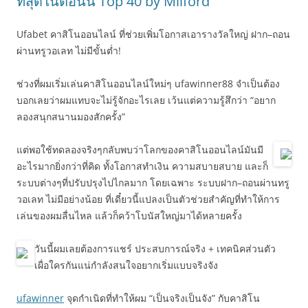
ที่สุดในตอนนี้ Top 40 by Milford
Ufabet คาสิโนออนไลน์ ที่ช่วยเพิ่มโอกาสเอารางวัลใหญ่ ฝาก–ถอน
ผ่านทรูวอเลท ไม่มีขั้นต่ำ!
ช่วงที่ผมเริ่มเล่นคาสิโนออนไลน์ใหม่ๆ ufawinner88 จำเป็นต้อง
บอกเลยว่าผมแทบจะไม่รู้จักอะไรเลย เว้นแต่ความรู้สึกว่า “อยาก
ลองสนุกสนานมองสักครั้ง”
แต่พอใช้ทดลองจริงๆกลับพบว่าโลกของคาสิโนออนไลน์มันมี
อะไรมากยิ่งกว่าที่คิด ทั้งโอกาสทำเงิน ความสบายสบาย และก็
ระบบต่างๆที่ปรับปรุงไปไกลมาก โดยเฉพาะ ระบบฝาก–ถอนผ่านทรู
วอเลท ไม่มีอย่างน้อย ที่เดี๋ยวนี้แปลงเป็นตัวช่วยสำคัญที่ทำให้การ
เล่นของผมลื่นไหล แล้วก็คว้าโบนัสใหญ่มาได้หลายครั้ง
วันนี้ผมเลยต้องการแชร์ ประสบการณ์จริง + เทคนิคส่วนตัว
เผื่อใครกันแน่กำลังสนใจอยากเริ่มแบบจริงจัง
ufawinner
จุดกำเนิดที่ทำให้ผม “เป็นจริงเป็นจัง” กับคาสิโน