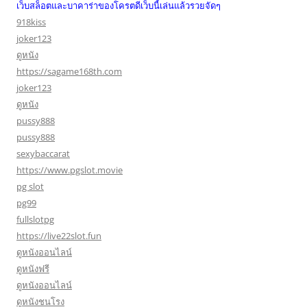
เว็บสล็อตและบาคาร่าของโครตดีเว็บนี้เล่นแล้วรวยจัดๆ
918kiss
joker123
ดูหนัง
https://sagame168th.com
joker123
ดูหนัง
pussy888
pussy888
sexybaccarat
https://www.pgslot.movie
pg slot
pg99
fullslotpg
https://live22slot.fun
ดูหนังออนไลน์
ดูหนังฟรี
ดูหนังออนไลน์
ดูหนังชนโรง