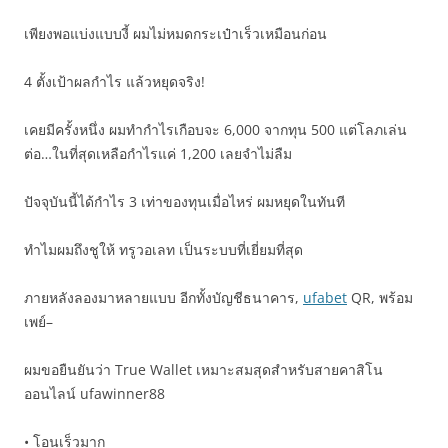
เพียงพอแบ่งแบบงี้ ผมไม่หมดกระเป๋าเร็วเหมือนก่อน
4️ ตั้งเป้าผลกำไร แล้วหยุดจริง!
เคยมีครั้งหนึ่ง ผมทำกำไรเกือบจะ 6,000 จากทุน 500 แต่โลภเล่น
ต่อ…ในที่สุดเหลือกำไรแค่ 1,200 เลยจำไม่ลืม
ปัจจุบันนี้ได้กำไร 3 เท่าของทุนเมื่อไหร่ ผมหยุดในทันที
ทำไมผมถึงชูให้ ทรูวอเลท เป็นระบบที่เยี่ยมที่สุด
ภายหลังลองมาหลายแบบ อีกทั้งบัญชีธนาคาร,
ufabet
QR, พร้อม
เพย์–
ผมขอยืนยันว่า True Wallet เหมาะสมสุดสำหรับสายคาสิโน
ออนไลน์ ufawinner88
• โอนเร็วมาก