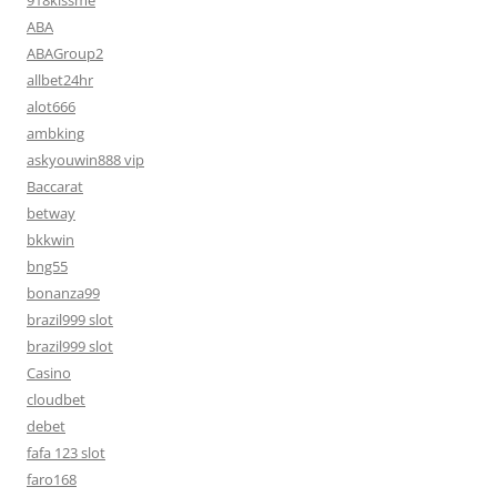
918kissme
ABA
ABAGroup2
allbet24hr
alot666
ambking
askyouwin888 vip
Baccarat
betway
bkkwin
bng55
bonanza99
brazil999 slot
brazil999 slot
Casino
cloudbet
debet
fafa 123 slot
faro168