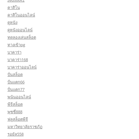
zeus66v2
คาสิโน
คาสิโนออนไลน์
ดูหนัง
ดูหนังออนไลน์
ทดลองเล่นสล็อต
ทางเข้าpg
บาคาร่า
บาคาร่า168
บาคาร่าออนไลน์
ปั่นสล็อต
ปั่นแตก66
ปั่นแตก77
พนันออนไลน์
พีจีสล็อต
พุซซี่888
ฟลูสล็อตพีจี
มหาวิทยาลัยราชภัฏ
รอยัล558