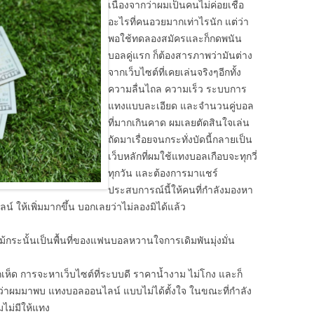
เนื่องจากว่าผมเป็นคนไม่ค่อยเชื่อ
อะไรที่คนอวยมากเท่าไรนัก แต่ว่า
พอใช้ทดลองสมัครและก็กดพนัน
บอลคู่แรก ก็ต้องสารภาพว่ามันต่าง
จากเว็บไซต์ที่เคยเล่นจริงๆอีกทั้ง
ความลื่นไถล ความเร็ว ระบบการ
แทงแบบละเอียด และจำนวนคู่บอล
ที่มากเกินคาด ผมเลยตัดสินใจเล่น
ถัดมาเรื่อยจนกระทั่งบัดนี้กลายเป็น
เว็บหลักที่ผมใช้แทงบอลเกือบจะทุกวี่
ทุกวัน และต้องการมาแชร์
ประสบการณ์นี้ให้คนที่กำลังมองหา
ลน์ ให้เพิ่มมากขึ้น บอกเลยว่าไม่ลองมิได้แล้ว
ม้กระนั้นเป็นพื้นที่ของแฟนบอลหวานใจการเดิมพันมุ่งมั่น
กเห็ด การจะหาเว็บไซต์ที่ระบบดี ราคาน้ำงาม ไม่โกง และก็
ว่าผมมาพบ แทงบอลออนไลน์ แบบไม่ได้ตั้งใจ ในขณะที่กำลัง
มไม่มีให้แทง