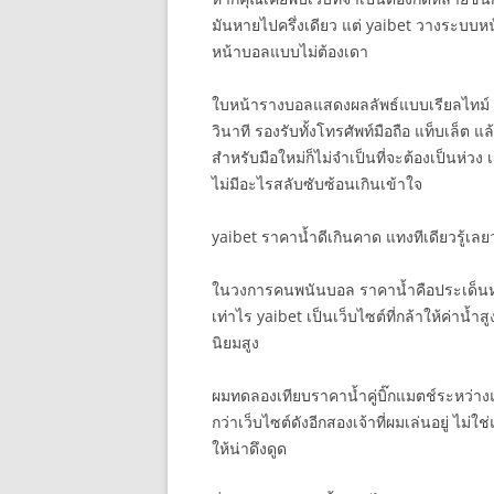
มันหายไปครึ่งเดียว แต่ yaibet วางระบบหน
หน้าบอลแบบไม่ต้องเดา
ใบหน้ารางบอลแสดงผลลัพธ์แบบเรียลไทม์ กด
วินาที รองรับทั้งโทรศัพท์มือถือ แท็บเล็ต แล้
สำหรับมือใหม่ก็ไม่จำเป็นที่จะต้องเป็นห่ว
ไม่มีอะไรสลับซับซ้อนเกินเข้าใจ
yaibet ราคาน้ำดีเกินคาด แทงทีเดียวรู้เลยว่
ในวงการคนพนันบอล ราคาน้ำคือประเด็นหล
เท่าไร yaibet เป็นเว็บไซต์ที่กล้าให้ค่าน้ำ
นิยมสูง
ผมทดลองเทียบราคาน้ำคู่บิ๊กแมตช์ระหว่างแ
กว่าเว็บไซต์ดังอีกสองเจ้าที่ผมเล่นอยู่ ไม่ใ
ให้น่าดึงดูด