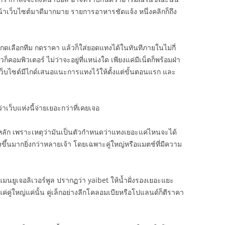
้าเว็บไซต์มาดีมากมาย รายการอาหารชัดแจ้ง หนึ่งคลิกก็ถึง
เลือกทีม กดราคา แล้วก็ใส่ยอดแทงได้ในทันทีภายในไม่กี่
วก็คอมพิวเตอร์ ไม่ว่าจะอยู่ที่แหน่งใด เพียงแค่มีเน็ตก็พร้อมฝ่า
ง เว็บไซต์มีไกด์เสนอแนะการแทงไว้ให้ตั้งแต่ขั้นตอนแรก และ
าเว็บแห่งนี้จ่ายเยอะกว่าที่เคยเจอ
ัก เพราะเหตุว่ามันเป็นตัวกำหนดว่าแทงเยอะแค่ไหนจะได้
สูงขึ้นมากยิ่งกว่าหลายเจ้า โดยเฉพาะคู่ใหญ่หรือแมตช์ที่มีความ
มนยูเจอลิเวอร์พูล ปรากฏว่า yaibet ให้น้ำฝั่งรองเยอะแยะ
ช่แค่คู่ใหญ่แค่นั้น คู่เล็กอย่างลีกโคลอมเบียหรือโปแลนด์ก็ตีราคา