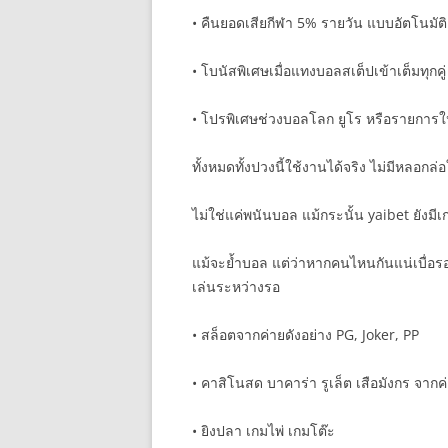
• คืนยอดเสียกีฬา 5% รายวัน แบบอัตโนมัติ
• โบนัสพิเศษเมื่อแทงบอลสเต็ปเข้าเต็มทุกคู่
• โปรพิเศษช่วงบอลโลก ยูโร หรือรายการใหญ
ทั้งหมดทั้งปวงนี้ใช้งานได้จริง ไม่มีหลอกล่อ
ไม่ใช่แค่พนันบอล แม้กระนั้น yaibet ยังมีเ
แม้จะย้ำบอล แต่ว่าหากคนไหนกันแน่เบื่อรอ
เล่นระหว่างรอ
• สล็อตจากค่ายดังอย่าง PG, Joker, PP
• คาสิโนสด บาคาร่า รูเล็ต เสือมังกร จากค
• ยิงปลา เกมไพ่ เกมโต๊ะ