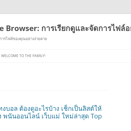
le Browser: การเรียกดูและจัดการไฟล์อ
ัดการไฟล์ของคุณอย่างง่ายดาย
ข้าม
ไป
WELCOME TO THE FAMILY!
ยัง
เนื้อหา
งบอล ต้องดูอะไรบ้าง เช็กเป็นลิสต์ให้
พนันออนไลน์ เว็บแม่ ใหม่ล่าสุด Top