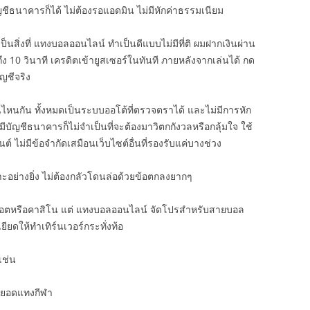
ชีธนาคารก็ได้ ไม่ต้องรอแอดมิน ไม่มีหักค่าธรรมเนียม
่เป็นสิ่งที่ แทงบอลออนไลน์ ทำเป็นดีแบบไม่มีที่ติ ผมฝากเงินผ่าน
ง 10 วินาที เครดิตเข้ายูสเซอร์ในทันที ภายหลังจากเล่นได้ กด
ญชีจริง
คนไหนกัน ทั้งหมดเป็นระบบออโต้ที่ตรวจตราได้ และไม่มีการหัก
่มีบัญชีธนาคารก็ไม่จำเป็นที่จะต้องมาวิตกกังวลหรือกลุ้มใจ ใช้
ต์ ไม่มีข้อจำกัดเสมือนเว็บไซต์อื่นที่รองรับแค่บางช่วง
ย่างยิ่ง ไม่ต้องกลัวโดนล่อด้วยข้อตกลงยากๆ
สล็อตหรือคาสิโน แต่ แทงบอลออนไลน์ จัดโปรสำหรับสายบอล
ยียดให้ทำเทิร์นเวอร์กระทั่งท้อ
เช่น
บยอดแทงกีฬา