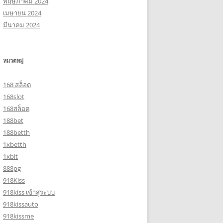
พฤษภาคม 2024
เมษายน 2024
มีนาคม 2024
หมวดหมู่
168 สล็อต
168slot
168สล็อต
188bet
188betth
1xbetth
1xbit
888pg
918Kiss
918kiss เข้าสู่ระบบ
918kissauto
918kissme