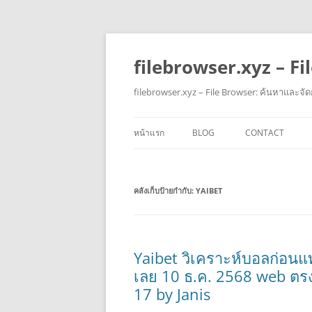
filebrowser.xyz – Fi
filebrowser.xyz – File Browser: ค้นหาและจ
หน้าแรก
BLOG
CONTACT
คลังเก็บป้ายกำกับ:
YAIBET
Yaibet วิเคราะห์บอลก่อนแท
เลย 10 ธ.ค. 2568 web ตรง 
17 by Janis