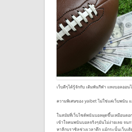
เว็บดีๆได้รู้จักกับ เดิมพันกีฬา แทงบอลออนไ
ความพิเศษของ yaibet ไม่ใช่แค่เว็บพนัน แ
ในสมัยที่เว็บไซต์พนันบอลผุดขึ้นเหมือนดอ
เข้าใจคนพนันบอลจริงๆมันไม่ง่ายเลย จนก
หาลีกบราซิลช่วงเวลาดึก แม้กระนั้นเว็บเดิ