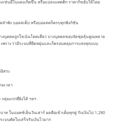
างเช่นมีใบแดงเกิดขึ้น หรือแปลงแทคติก ราคาก็ขยับให้โดย
ลลำพัง บอลสเต็ป หรือบอลสดก็ครบทุกฟังก์ชัน
งบุคคลถูกใจเน้นโดดเดี่ยว บางบุคคลชอบจัดชุดลุ้นคูณหลาย
มาย เพราะว่ามีระบบที่ยืดหยุ่นและก็ครอบคลุมการแทงทุกแบบ
ด้อิสระ
ตามเวลา
ลุ่มแรกที่ยิงได้ ฯลฯ
 บาท ในแมตช์เย็นวันเสาร์ ผลคือเข้าเต็มทุกคู่ รับเงินไป 1,280
าระบบตัดใบเสร็จรับเงินไวมาก