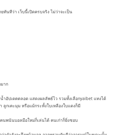
นทีว่า เว็บนี้เปิดครบจริง ไม่ว่าจะเป็น
ีกมาก
าแพงน้ำอัปเดตตลอด แสดงผลลัพธ์ไว รวมทั้งเลือกyaibet แทงได้
ำ ลูกเตะมุม หรือแม้กระทั้งใบเหลืองใบแดงก็มี
 คนพนันบอลมือใหม่ก็เล่นได้ คนเก่าก็ยิ่งชอบ
นกว่ากำลังจะถึงหน้าบอล อาจทราบกันดีว่าอารมณ์ในขณะนั้น