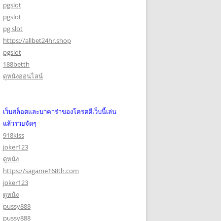
pgslot
pgslot
pg slot
https://allbet24hr.shop
pgslot
188betth
ดูหนังออนไลน์
เว็บสล็อตและบาคาร่าของโครตดีเว็บนี้เล่น
แล้วรวยจัดๆ
918kiss
joker123
ดูหนัง
https://sagame168th.com
joker123
ดูหนัง
pussy888
pussy888