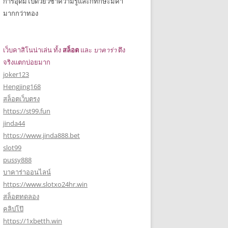
การอุดมไปด้วยวิชาความรู้และก็ทักษะมีค่า
มากกว่าทอง
เว็บคาสิโนน่าเล่น ทั้ง
สล็อต
และ
บาคาร่า
ตึง
จริงแตกบ่อยมาก
joker123
Hengjing168
สล็อตเว็บตรง
https://st99.fun
jinda44
https://www.jinda888.bet
slot99
pussy888
บาคาร่าออนไลน์
https://www.slotxo24hr.win
สล็อตทดลอง
คลิปโป๊
https://1xbetth.win