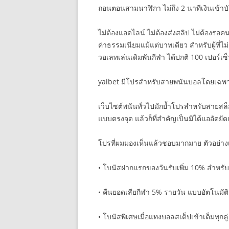
ถอนตอนสามนาฬิกา ไม่ถึง 2 นาทีเงินเข้าบั
ไม่ต้องแอดไลน์ ไม่ต้องส่งสลิป ไม่ต้องรอ
ค่าธรรมเนียมแม้แต่บาทเดียว สำหรับผู้ที่ไม
วอเลทเล่นเดิมพันกีฬา ได้ปกติ 100 เปอร์เซ็น
yaibet มีโปรสำหรับสายพนันบอลโดยเฉพาะอ
เว็บไซต์พนันทั่วไปมักย้ำโปรสำหรับสาย
แบบตรงจุด แล้วก็ที่สำคัญเป็นมิได้แออัดยัดเ
โปรที่ผมมองเห็นแล้วชอบมากมาย ตัวอย่าง
• โบนัสฝากแรกของวันรับเพิ่ม 10% สำหรั
• คืนยอดเสียกีฬา 5% รายวัน แบบอัตโนมัติ
• โบนัสพิเศษเมื่อแทงบอลสเต็ปเข้าเต็มทุกคู่