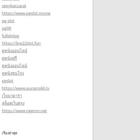
sexybaccarat
https://www.pgslot.movie
pg slot
pg99
fullslotpg
https://live22slot.fun
ดูหนังออนไลน์
ดูหนังฟรี
ดูหนังออนไลน์
ดูหนังชนโรง
pgslot
https://www.punpro66.tv
เว็บบาคาร่า
สล็อตเว็บตรง
https://www.ngernn.net
เรื่องล่าสุด