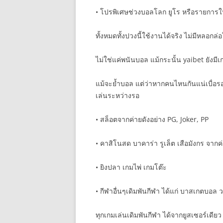
• โปรพิเศษช่วงบอลโลก ยูโร หรือรายการใหญ
ทั้งหมดทั้งปวงนี้ใช้งานได้จริง ไม่มีหลอกล่อ
ไม่ใช่แค่พนันบอล แม้กระนั้น yaibet ยังมีเ
แม้จะย้ำบอล แต่ว่าหากคนไหนกันแน่เบื่อรอ
เล่นระหว่างรอ
• สล็อตจากค่ายดังอย่าง PG, Joker, PP
• คาสิโนสด บาคาร่า รูเล็ต เสือมังกร จากค
• ยิงปลา เกมไพ่ เกมโต๊ะ
• กีฬาอื่นๆเดิมพันกีฬา ได้แก่ บาสเกตบอล
ทุกเกมเล่นเดิมพันกีฬา ได้จากยูสเซอร์เดียว 