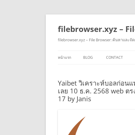
filebrowser.xyz – Fi
filebrowser.xyz – File Browser: ค้นหาและจ
หน้าแรก
BLOG
CONTACT
Yaibet วิเคราะห์บอลก่อนแท
เลย 10 ธ.ค. 2568 web ตรง 
17 by Janis