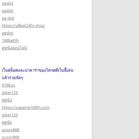
pgslot
pgslot
pg slot
https://allbet24hr.shop
pgslot
188betth
ดูหนังออนไลน์
เว็บสล็อตและบาคาร่าของโครตดีเว็บนี้เล่น
แล้วรวยจัดๆ
918kiss
joker123
ดูหนัง
https://sagame168th.com
joker123
ดูหนัง
pussy888
pussy888