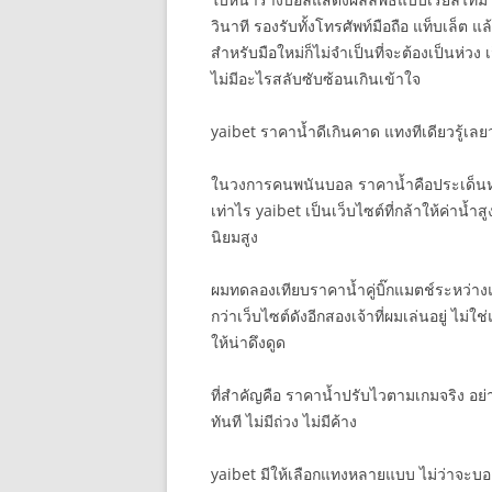
วินาที รองรับทั้งโทรศัพท์มือถือ แท็บเล็ต แล้
สำหรับมือใหม่ก็ไม่จำเป็นที่จะต้องเป็นห่ว
ไม่มีอะไรสลับซับซ้อนเกินเข้าใจ
yaibet ราคาน้ำดีเกินคาด แทงทีเดียวรู้เลยว่
ในวงการคนพนันบอล ราคาน้ำคือประเด็นหล
เท่าไร yaibet เป็นเว็บไซต์ที่กล้าให้ค่าน้ำ
นิยมสูง
ผมทดลองเทียบราคาน้ำคู่บิ๊กแมตช์ระหว่างแ
กว่าเว็บไซต์ดังอีกสองเจ้าที่ผมเล่นอยู่ ไม่ใ
ให้น่าดึงดูด
ที่สำคัญคือ ราคาน้ำปรับไวตามเกมจริง อย่
ทันที ไม่มีถ่วง ไม่มีค้าง
yaibet มีให้เลือกแทงหลายแบบ ไม่ว่าจะบอ