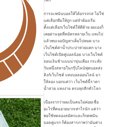
การจะพนันบอลให้ได้อรรถรส ไม่ใช่
แค่เลือกทีมให้ถูก แต่จำต้องเริ่ม
ตั้งแต่เลือกเว็บไซต์ให้ดีด้วย ผมเองก็
เคยผ่านจุดที่สมัครหลายเว็บ แทงไป
แล้วพบเจอปัญหาเต็มไปหมด บาง
เว็บไซต์ค่าน้ำประปาห่วยแตก บาง
เว็บไซต์เปิดคู่บอลน้อย บางเว็บไซต์
ถอนเงินช้าแบบน่าขุ่นเคือง กระทั่ง
วันหนึ่งสหายในกรุ๊ปไลน์ฟุตบอลส่ง
ลิงก์เว็บไซต์ แทงบอลออนไลน์ มา
ให้ลอง บอกแค่ว่า เว็บไซต์นี้ราคา
น้ำสวย แทงง่าย ครบทุกลีกทั่วโลก
เนื่องจากว่าผมเป็นคนไม่ค่อยเชื่อ
อะไรที่คนอวยมากเท่าไรนัก แต่ว่า
พอใช้ทดลองสมัครและก็กดพนัน
บอลคู่แรก ก็ต้องสารภาพว่ามันต่าง