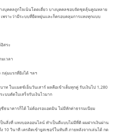
งบุคคลถูกใจเน้นโดดเดี่ยว บางบุคคลชอบจัดชุดลุ้นคูณหลาย
มาย เพราะว่ามีระบบที่ยืดหยุ่นและก็ครอบคลุมการแทงทุกแบบ
ด้อิสระ
ตามเวลา
ลุ่มแรกที่ยิงได้ ฯลฯ
 บาท ในแมตช์เย็นวันเสาร์ ผลคือเข้าเต็มทุกคู่ รับเงินไป 1,280
าระบบตัดใบเสร็จรับเงินไวมาก
ชีธนาคารก็ได้ ไม่ต้องรอแอดมิน ไม่มีหักค่าธรรมเนียม
่เป็นสิ่งที่ แทงบอลออนไลน์ ทำเป็นดีแบบไม่มีที่ติ ผมฝากเงินผ่าน
ง 10 วินาที เครดิตเข้ายูสเซอร์ในทันที ภายหลังจากเล่นได้ กด